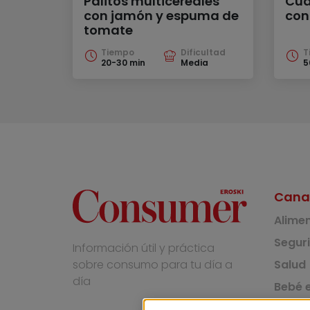
Palitos multicereales
Cua
con jamón y espuma de
con
tomate
Tiempo
Dificultad
T
20-30 min
Media
5
Cana
Alime
Segur
Información útil y práctica
Salud
sobre consumo para tu día a
día
Bebé e
Medio