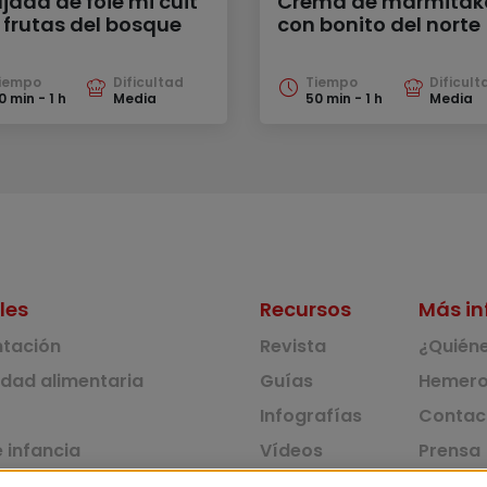
jada de foie mi cuit
Crema de marmitak
 frutas del bosque
con bonito del norte
iempo
Dificultad
Tiempo
Dificult
0 min - 1 h
Media
50 min - 1 h
Media
les
Recursos
Más in
ntación
Revista
¿Quién
idad alimentaria
Guías
Hemero
Infografías
Contac
 infancia
Vídeos
Prensa
 ambiente y solidaridad
Monográficos
Corpus 