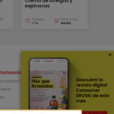
o
Crema de acelgas y
espinacas
ad
Tiempo
Dificultad
> 1 h
Media
×
formación
Nuestras Apps
es somos?
App de recetas
teca
to
App del Camino de
Santiago
Lingüístico