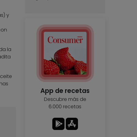
s) y
con
da la
adita
ceite
unas
App de recetas
Descubre más de
6.000 recetas