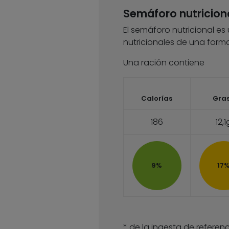
Semáforo nutricion
El semáforo nutricional es
nutricionales de una forma
Una ración contiene
Calorías
Gra
186
12,1
9%
17
* de la ingesta de referenc