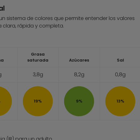
al
 un sistema de colores que permite entender los valores
 clara, rápida y completa.
Grasa
sa
saturada
Azúcares
Sal
g
3,8g
8,2g
0,8g
%
19%
9%
13%
ia (IR) para un adulto