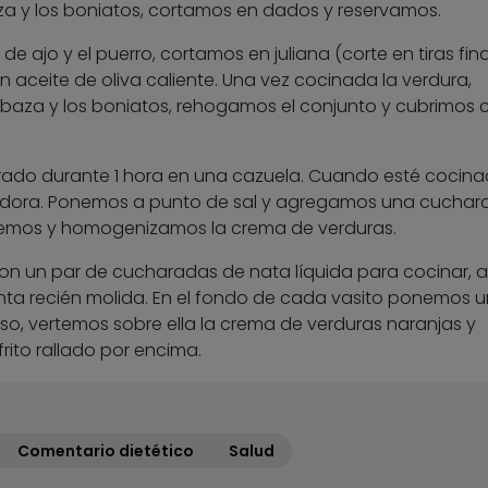
za y los boniatos, cortamos en dados y reservamos.
de ajo y el puerro, cortamos en juliana (corte en tiras fina
 aceite de oliva caliente. Una vez cocinada la verdura,
abaza y los boniatos, rehogamos el conjunto y cubrimos 
do durante 1 hora en una cazuela. Cuando esté cocina
atidora. Ponemos a punto de sal y agregamos una cuchar
ovemos y homogenizamos la crema de verduras.
on un par de cucharadas de nata líquida para cocinar, a
ienta recién molida. En el fondo de cada vasito ponemos 
, vertemos sobre ella la crema de verduras naranjas y
ito rallado por encima.
Comentario dietético
Salud