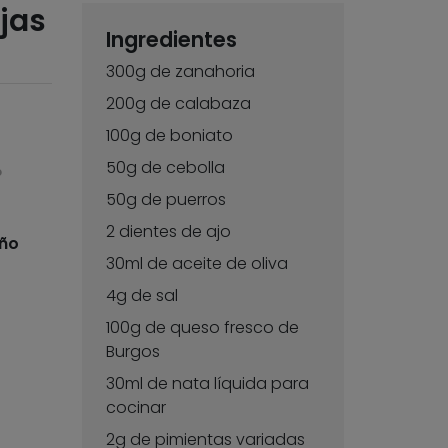
jas
Ingredientes
300g de zanahoria
200g de calabaza
100g de boniato
50g de cebolla
o
50g de puerros
2 dientes de ajo
oño
30ml de aceite de oliva
4g de sal
100g de queso fresco de
Burgos
30ml de nata líquida para
cocinar
2g de pimientas variadas