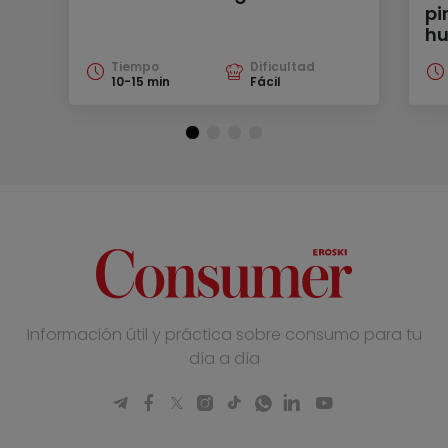
pi
hu
Tiempo
Dificultad
10-15 min
Fácil
Información útil y práctica sobre consumo para tu
día a día