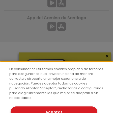
App del Camino de Santiago
×
Más información
¿Quiénes somos?
En consumer.es utilizamos cookies propias y de terceros
Hemeroteca
para asegurarnos que la web funciona de manera
correcta y ofrecerte una mejor experiencia de
Contacto
navegación. Puedes aceptar todas las cookies
pulsando el botón “aceptar”, rechazarlas o configurarlas
Prensa
para elegir libremente las que mejor se adaptan a tus
Corpus Lingüístico Consumer
necesidades.
© Fundación EROSKI
Aceptar