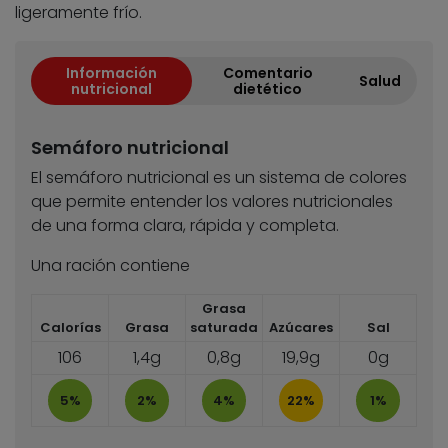
ligeramente frío.
Información
Comentario
Salud
nutricional
dietético
Semáforo nutricional
El semáforo nutricional es un sistema de colores
que permite entender los valores nutricionales
de una forma clara, rápida y completa.
Una ración contiene
Grasa
Calorías
Grasa
saturada
Azúcares
Sal
106
1,4g
0,8g
19,9g
0g
5%
2%
4%
22%
1%