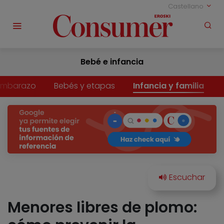
Castellano
Bebé e infancia
Embarazo
Bebés y etapas
Infancia y familia
Menores libres de plomo: