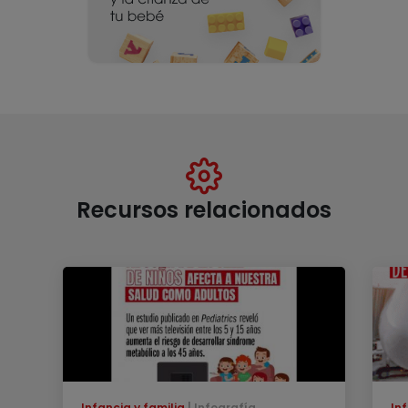
Recursos relacionados
Infancia y familia
Infografía
Inf