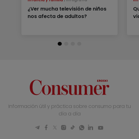
¿Ver mucha televisión de niños
Qu
nos afecta de adultos?
vi
Información útil y práctica sobre consumo para tu
día a día