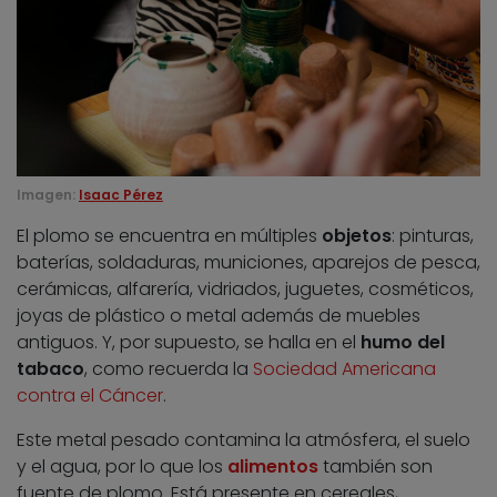
Imagen:
Isaac Pérez
El plomo se encuentra en múltiples
objetos
: pinturas,
baterías, soldaduras, municiones, aparejos de pesca,
cerámicas, alfarería, vidriados, juguetes, cosméticos,
joyas de plástico o metal además de muebles
antiguos. Y, por supuesto, se halla en el
humo del
tabaco
, como recuerda la
Sociedad Americana
contra el Cáncer
.
Este metal pesado contamina la atmósfera, el suelo
y el agua, por lo que los
alimentos
también son
fuente de plomo. Está presente en cereales,