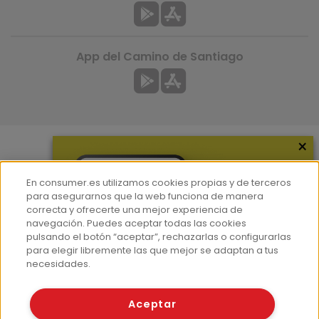
App del Camino de Santiago
×
Más información
En consumer.es utilizamos cookies propias y de terceros
¿Quiénes somos?
para asegurarnos que la web funciona de manera
correcta y ofrecerte una mejor experiencia de
Hemeroteca
navegación. Puedes aceptar todas las cookies
Contacto
pulsando el botón “aceptar”, rechazarlas o configurarlas
para elegir libremente las que mejor se adaptan a tus
Prensa
necesidades.
Corpus Lingüístico Consumer
Aceptar
© Fundación EROSKI