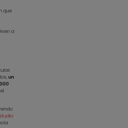
en que
elven a
culas
los,
un
.000
el
uyendo
studio
ncia