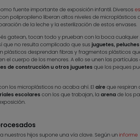
omo fuente importante de exposición infantil. Diversos
es
n polipropileno liberan altos niveles de microplásticos a
paración de la leche y la esterilización de estos envases.
ebés gatean, tocan todo y prueban con la boca cualquier
í que no resulta complicado que sus
juguetes, peluches
 plásticos desprendan fibras y fragmentos plásticos qu
en el cuerpo de los menores. A ello se unen las partículas
ues de construcción u otros juguetes
que los peques p
 con los microplásticos no acaba ahí. El
aire
que respiran 
iales escolares
con los que trabajan, la
arena
de los p
exposición.
 procesados
 nuestros hijos supone una vía clave. Según un
informe