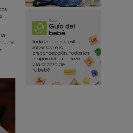
cos
a
 la
consumo
s.