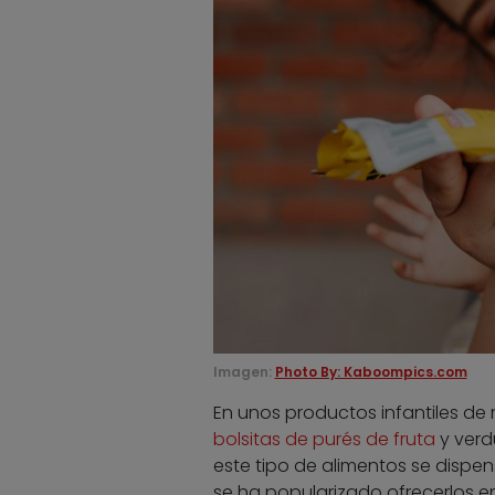
Imagen:
Photo By: Kaboompics.com
En unos productos infantiles de
bolsitas de purés de fruta
y verd
este tipo de alimentos se dispen
se ha popularizado ofrecerlos en