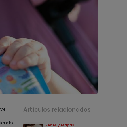
Artículos relacionados
Por
y
biendo
Bebés y etapas