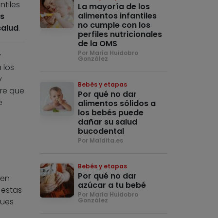
ntiles
La mayoría de los
alimentos infantiles
s
no cumple con los
salud
.
perfiles nutricionales
de la OMS
Por María Huidobro
y
González
 los
y
Bebés y etapas
ire que
Por qué no dar
e
alimentos sólidos a
los bebés puede
dañar su salud
bucodental
Por Maldita.es
Bebés y etapas
Por qué no dar
 en
azúcar a tu bebé
estas
Por María Huidobro
pues
González