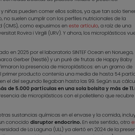
s y niñas pueden comer ellos solitos, ya que tan solo tien
 no suelen cumplir con los perfiles nutricionales de la
ud (OMS), como expusimos en
este artículo
, a raíz de una
ersitat Rovira i Virgili (URV). Y ahora, los microplásticos vu
izado en 2025 por el laboratorio SINTEF Ocean en Noruega,
marca Gerber (Nestlé) y un puré de frutas de Happy Baby
firmaron la presencia de microplásticos: en un gramo de
 primer producto contenía una media de hasta 54 partí
en el del segundo llegaban hasta las 99. Según sus cálcu
ás de 5.000 partículas en una sola bolsita y más de 11
 presencia de microplásticos con el polietileno que recubre 
tras sustancias químicas en el envase y la comida, incl
, un conocido
disruptor endocrino.
En este sentido, otro
e
versidad de La Laguna (ULL) ya alertó en 2024 de la prese