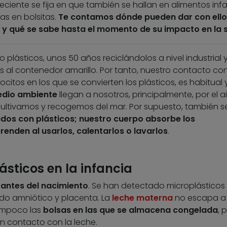
reciente se fija en que también se hallan en alimentos infa
as en bolsitas.
Te contamos dónde pueden dar con ello
é y qué se sabe hasta el momento de su impacto en la 
plásticos, unos 50 años reciclándolos a nivel industrial 
os al contenedor amarillo. Por tanto, nuestro contacto con
rocitos en los que se convierten los plásticos, es habitual 
edio ambiente
llegan a nosotros, principalmente, por el a
cultivamos y recogemos del mar. Por supuesto, también s
ados con plásticos; nuestro cuerpo absorbe los
enden al usarlos, calentarlos o lavarlos
.
ásticos en la infancia
o
antes del nacimiento
. Se han detectado microplásticos
ido amniótico y placenta. La
leche materna
no escapa a 
ampoco las
bolsas en las que se almacena congelada
, 
en contacto con la leche.