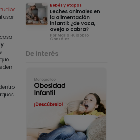
Bebés y etapas
tudios
Leches animales en
l usar
la alimentación
infantil: ¿de vaca,
oveja o cabra?
Por María Huidobro
 cosa
González
 y
e
De interés
 que
ueden
dentro
arques