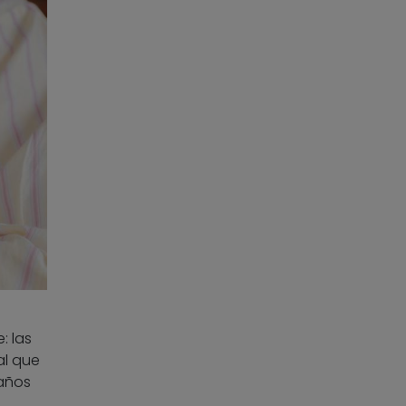
: las
al que
 años