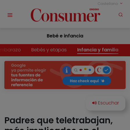
Castellano
Bebé e infancia
Embarazo
Bebés y etapas
Infancia y familia
Padres que teletrabajan,