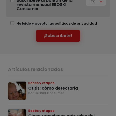
Suscríbete al boletín de la
ES
revista mensual EROSKI
Consumer
He leído y acepto las
políticas de privacidad
¡Subscríbete!
Artículos relacionados
Bebés y etapas
Otitis: cómo detectarla
Por EROSKI Consumer
Bebés y etapas
Cinco reacciones naturales del