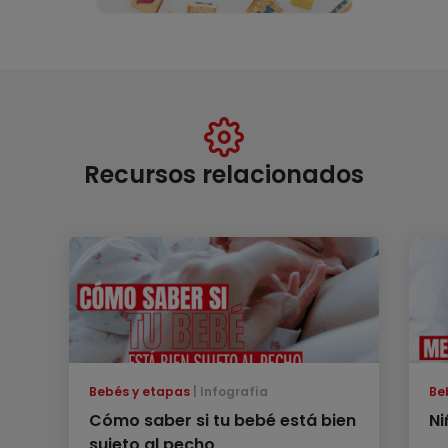
Recursos relacionados
Bebés y etapas
Infografía
Be
Cómo saber si tu bebé está bien
Ni
sujeto al pecho