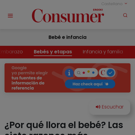
Castellano
Bebé e infancia
Embarazo
Bebés y etapas
Infancia y familia
¿Por qué llora el bebé? Las