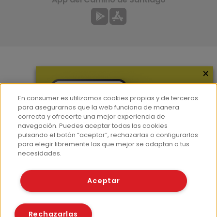
×
Más información
¿Quiénes somos?
En consumer.es utilizamos cookies propias y de terceros
Hemeroteca
para asegurarnos que la web funciona de manera
correcta y ofrecerte una mejor experiencia de
Contacto
navegación. Puedes aceptar todas las cookies
pulsando el botón “aceptar”, rechazarlas o configurarlas
Prensa
para elegir libremente las que mejor se adaptan a tus
Corpus Lingüístico Consumer
necesidades.
© Fundación EROSKI
Aceptar
Aviso legal
Políticas de privacidad
Políticas de cookies
Rechazarlas