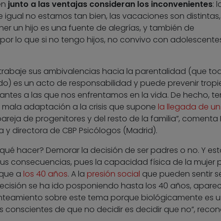
én
junto a las ventajas consideran los inconvenientes
: l
gual no estamos tan bien, las vacaciones son distintas,
er un hijo es una fuente de alegrías, y también de
or lo que si no tengo hijos, no convivo con adolescentes
rabaje sus ambivalencias hacia la parentalidad (que to
) es un acto de responsabilidad y puede prevenir tropi
antes a las que nos enfrentamos en la vida. De hecho, 
 mala adaptación a la crisis que supone
la llegada de u
pareja de progenitores y del resto de la familia”, comenta
a y directora de CBP Psicólogos (Madrid).
qué hacer? Demorar la decisión de ser padres o no. Y est
sus consecuencias, pues la capacidad física de la mujer 
 que a
los 40 años
. A la
presión social
que pueden sentir se
a decisión se ha ido posponiendo hasta los 40 años, apare
nteamiento sobre este tema porque biológicamente es 
conscientes de que no decidir es decidir que no”, reco