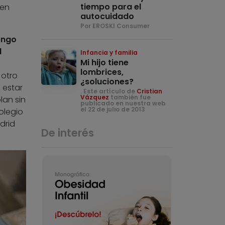
tiempo para el
 en
autocuidado
Por EROSKI Consumer
engo
l
Infancia y familia
Mi hijo tiene
lombrices,
 otro
¿soluciones?
 estar
. Este artículo de
Cristian
Vázquez
también fue
lan sin
publicado en nuestra web
el 22 de julio de 2013
olegio
drid
De interés