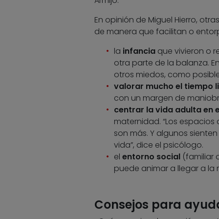
Armijo.
En opinión de Miguel Hierro, otra
de manera que facilitan o entor
la
infancia
que vivieron o r
otra parte de la balanza. 
otros miedos, como posibles
valorar mucho el tiempo l
con un margen de maniobra…
centrar la vida adulta en e
maternidad. “Los espacios d
son más. Y algunos sienten 
vida”, dice el psicólogo.
el
entorno social
(familiar 
puede animar a llegar a la
Consejos para ayudar