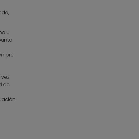
ndo,
na u
punta
iempre
 vez
d de
tuación