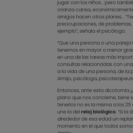
jugar con los niños… pero tambi
crianza cansa, económicamente i
amigos hacen otros planes… “Ten
preocupaciones, de problemas, p
ejemplo”, señala el psicólogo.
“Que una persona o una pareja t
tenemos en mayor o menor grado
en una de las tareas más import
consultas relacionadas con una
a la vida de una persona, de la 
Armijo, psicóloga, psicoterapeut
Entonces, ante esta dicotomía ¿
plano que nos concierne, tiene 
tenerlos no es la misma a los 25
une la del
reloj biológico
. “Si l
alrededor de esa edad un repla
momento en el que todos somos 