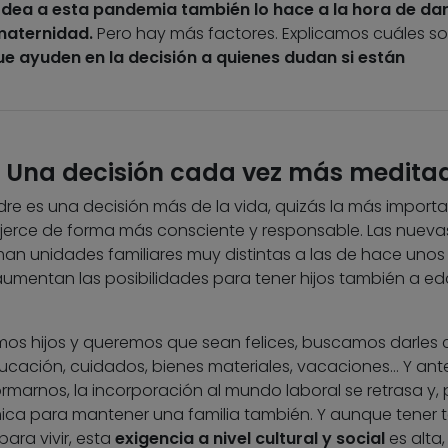
odea a esta pandemia también lo hace a la hora de dar
maternidad.
Pero hay más factores. Explicamos cuáles so
e ayuden en la decisión a quienes dudan si están
? Una decisión cada vez más medita
re es una decisión más de la vida, quizás la más importa
ejerce de forma más consciente y responsable. Las nueva
n unidades familiares muy distintas a las de hace unos
aumentan las posibilidades para tener hijos también a e
mos hijos y queremos que sean felices, buscamos darles c
cación, cuidados, bienes materiales, vacaciones… Y ant
arnos, la incorporación al mundo laboral se retrasa y, 
ca para mantener una familia también. Y aunque tener 
ara vivir, esta
exigencia a nivel cultural y social
es alta,