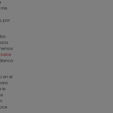
a
 mis
, por
dos
ezos
tenemos
n bebé
 Blanca
o en el
para
 le
ce
un
noce