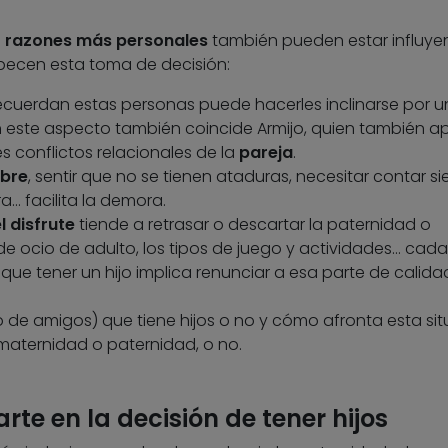
s
razones más personales
también pueden estar influye
pecen esta toma de decisión:
ecuerdan estas personas puede hacerles inclinarse por u
En este aspecto también coincide Armijo, quien también a
 conflictos relacionales de la
pareja
.
ibre
, sentir que no se tienen ataduras, necesitar contar s
 facilita la demora.
l disfrute
tiende a retrasar o descartar la paternidad o
e ocio de adulto, los tipos de juego y actividades… cada
que tener un hijo implica renunciar a esa parte de calida
o de amigos) que tiene hijos o no y cómo afronta esta si
 maternidad o paternidad, o no.
te en la decisión de tener hijos