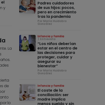
 el
Padres cuidadores
de sus hijos: pocos,
n y
pero en crecimiento
tras la pandemia
Por María Huidobro
González
Infancia y familia
da
Entrevista
“Los niños deberían
estar en el centro de
nte. La
las decisiones para
s
proteger, cuidar y
 años.
asegurar su
dades
bienestar”
Por María Huidobro
González
ierta
es de
Infancia y familia
El coste de la
por
conciliación: ser
tanto
madre implica
 por lo
menos sueldo y sin