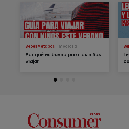
Bebés y etapas
Infografía
Be
Por qué es bueno para los niños
Le
viajar
co