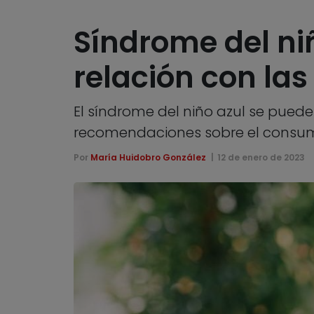
Síndrome del ni
relación con la
El síndrome del niño azul se pued
recomendaciones sobre el consumo d
Por
María Huidobro González
12 de enero de 2023