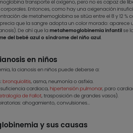
moglobina transporte el oxígeno, pero no es capaz de lib
s corporales. Entonces, como hay una oxigenación insufic
entración de metahemoglobina se sitúa entre el 8 y 12 % 
aprecia que la sangre adopta un color morado: aparece 
anosis). De ahí que la
metahemoglobinemia infantil
se l
e del bebé azul o síndrome del niño azul
.
ianosis en niños
a, la cianosis en niños puede deberse a:
:
bronquiolitis
, asma, neumonía o asfixia.
suficiencia cardiaca,
hipertensión pulmonar
, paro cardi
etralogía de Fallot
, trasposición de grandes vasos).
piratorias: ahogamiento, convulsiones…
lobinemia y sus causas