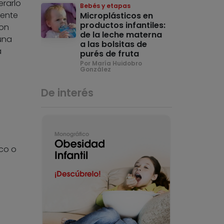
erarlo
Bebés y etapas
iente
Microplásticos en
productos infantiles:
con
de la leche materna
una
a las bolsitas de
a
purés de fruta
Por María Huidobro
González
De interés
aco o