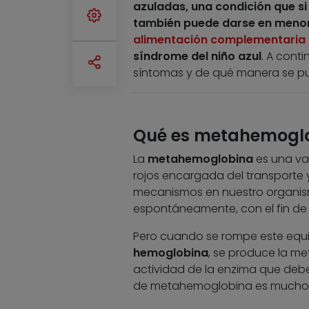
azuladas, una condición que si
también puede darse en menore
alimentación complementaria 
síndrome del niño azul
. A cont
síntomas y de qué manera se pu
Qué es metahemoglo
La
metahemoglobina
es una var
rojos encargada del transporte y
mecanismos en nuestro organi
espontáneamente, con el fin de 
Pero cuando se rompe este equili
hemoglobina
, se produce la m
actividad de la enzima que debe
de metahemoglobina es mucho m