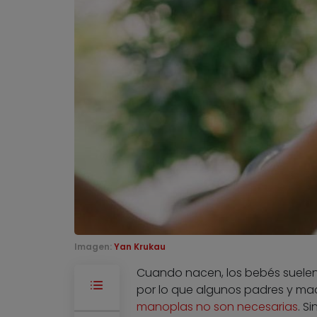
Imagen:
Yan Krukau
Cuando nacen, los bebés suelen t
por lo que algunos padres y ma
manoplas no son necesarias
. S