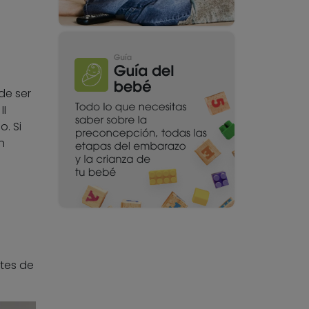
de ser
II
. Si
n
tes de