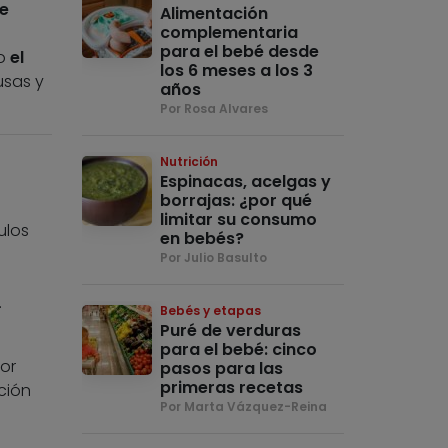
ue
Alimentación
complementaria
para el bebé desde
o
el
los 6 meses a los 3
usas y
años
Por Rosa Alvares
Nutrición
Espinacas, acelgas y
borrajas: ¿por qué
limitar su consumo
ulos
en bebés?
Por Julio Basulto
.
Bebés y etapas
Puré de verduras
para el bebé: cinco
or
pasos para las
primeras recetas
ción
Por Marta Vázquez-Reina