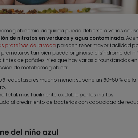
ahemoglobinemia adquirida puede deberse a varias causa
stión de nitratos en verduras y agua contaminada
. Ade
las proteínas de la vaca
parecen tener mayor facilidad p
 y prematuros también puede originarse el síndrome del ni
tintes de pañales. Y es que hay varias circunstancias en
cción de metahemoglobina:
o b5 reductasa es mucho menor: supone un 50-60 % de la
to.
etal, más fácilmente oxidable por los nitritos.
yuda al crecimiento de bacterias con capacidad de redu
e del niño azul