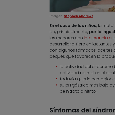
Imagen:
Stephen Andrews
En el caso de los niños
, la met
da, principalmente,
por la inge
los menores con
intolerancia a 
desarrollarla. Pero en lactantes
con algunos fármacos, aceites o 
peques que favorecen la produ
la actividad del citocrom
actividad normal en el adul
todavía queda hemoglobina f
su pH gástrico más bajo a
de nitrato a nitrito.
Síntomas del síndrom