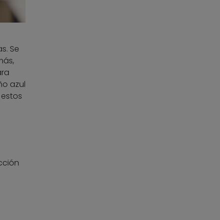
s. Se
más,
ara
ño azul
 estos
cción