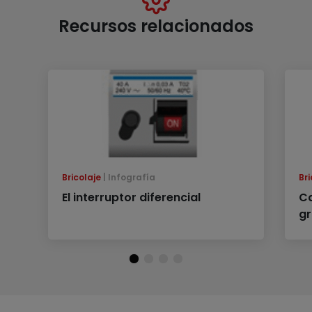
Recursos relacionados
Bricolaje
Infografía
Bri
El interruptor diferencial
Ca
g