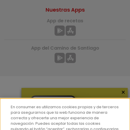
Nuestras Apps
App de recetas
App del Camino de Santiago
×
Más información
¿Quiénes somos?
En consumer.es utilizamos cookies propias y de terceros
Hemeroteca
para asegurarnos que la web funciona de manera
correcta y ofrecerte una mejor experiencia de
Contacto
navegación. Puedes aceptar todas las cookies
pulsando el botón “aceptar”, rechazarlas o configurarlas