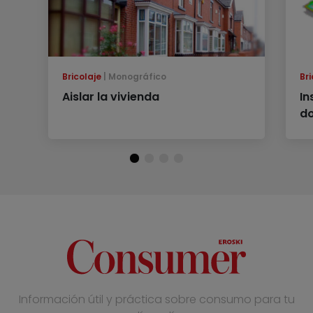
Bricolaje
Monográfico
Bri
Aislar la vivienda
In
d
Información útil y práctica sobre consumo para tu