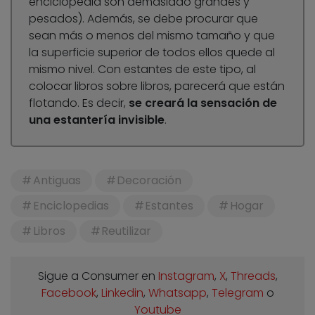
enciclopedia son demasiado grandes y
pesados). Además, se debe procurar que
sean más o menos del mismo tamaño y que
la superficie superior de todos ellos quede al
mismo nivel. Con estantes de este tipo, al
colocar libros sobre libros, parecerá que están
flotando. Es decir,
se creará la sensación de
una estantería invisible
.
Antiguas
Decoración
Enciclopedias
Estantes
Hogar
Libros
Reutilizar
Sigue a Consumer en
Instagram
,
X
,
Threads
,
Facebook
,
Linkedin
,
Whatsapp
,
Telegram
o
Youtube