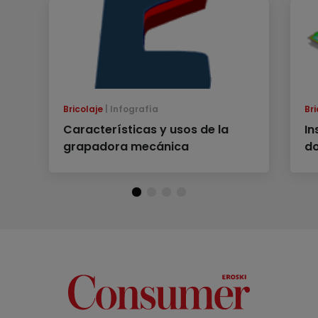
Bricolaje
Infografía
Bri
Características y usos de la
In
grapadora mecánica
d