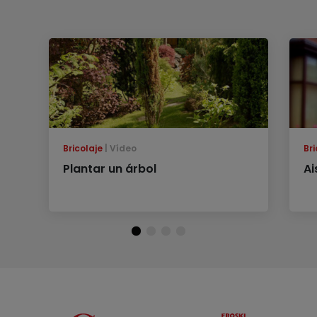
Bricolaje
Vídeo
Bri
Plantar un árbol
Ai