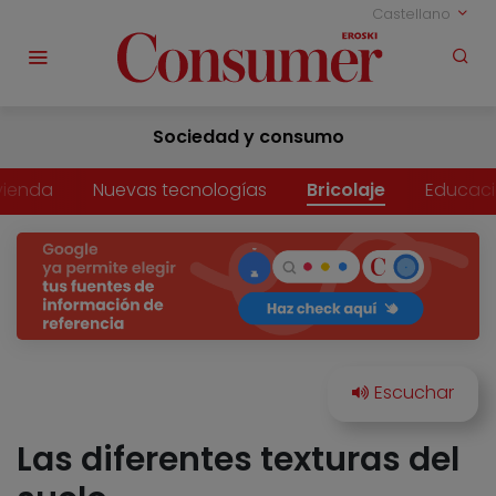
Castellano
Sociedad y consumo
vienda
Nuevas tecnologías
Bricolaje
Educac
Las diferentes texturas del