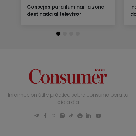
Consejos para iluminar la zona
In
destinada al televisor
d
Información útil y práctica sobre consumo para tu
día a día