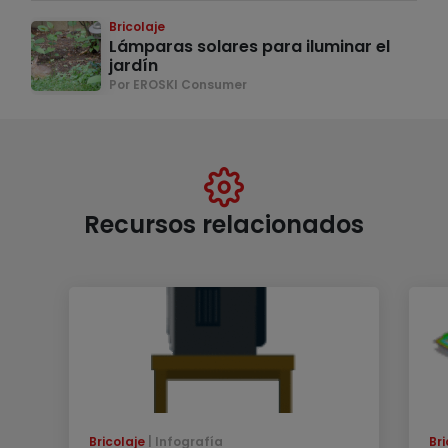
Bricolaje
Lámparas solares para iluminar el
jardín
Por EROSKI Consumer
Recursos relacionados
Bricolaje
Infografía
Bri