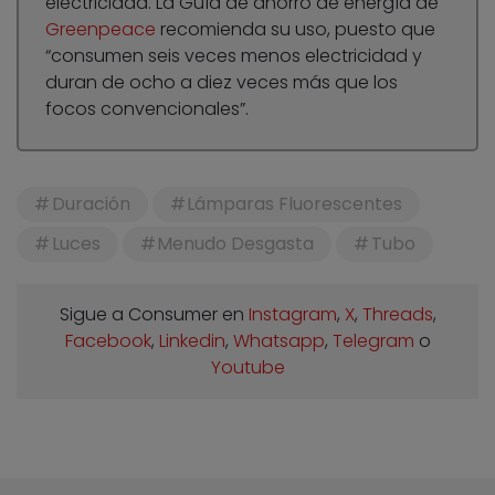
electricidad. La Guía de ahorro de energía de
Greenpeace
recomienda su uso, puesto que
“consumen seis veces menos electricidad y
duran de ocho a diez veces más que los
focos convencionales”.
Duración
Lámparas Fluorescentes
Luces
Menudo Desgasta
Tubo
Sigue a Consumer en
Instagram
,
X
,
Threads
,
Facebook
,
Linkedin
,
Whatsapp
,
Telegram
o
Youtube