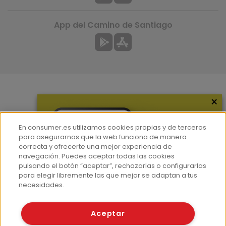
App del Camino de Santiago
×
Más información
¿Quiénes somos?
En consumer.es utilizamos cookies propias y de terceros
Hemeroteca
para asegurarnos que la web funciona de manera
correcta y ofrecerte una mejor experiencia de
Contacto
navegación. Puedes aceptar todas las cookies
pulsando el botón “aceptar”, rechazarlas o configurarlas
Prensa
para elegir libremente las que mejor se adaptan a tus
Corpus Lingüístico Consumer
necesidades.
© Fundación EROSKI
Aceptar
Aviso legal
Políticas de privacidad