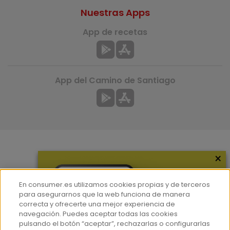
Nuestras Apps
App de recetas
App del Camino de Santiago
×
Más información
¿Quiénes somos?
En consumer.es utilizamos cookies propias y de terceros
Hemeroteca
para asegurarnos que la web funciona de manera
correcta y ofrecerte una mejor experiencia de
Contacto
navegación. Puedes aceptar todas las cookies
pulsando el botón “aceptar”, rechazarlas o configurarlas
Prensa