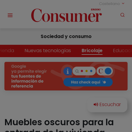
Castellano
Sociedad y consumo
vienda
Nuevas tecnologías
Bricolaje
Educac
Muebles oscuros para la