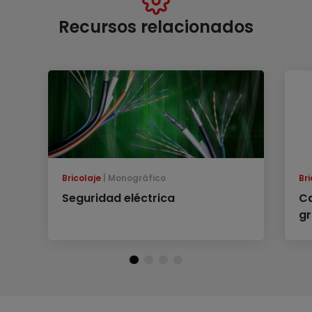
Recursos relacionados
Bricolaje
Monográfico
Bri
Seguridad eléctrica
Ca
g