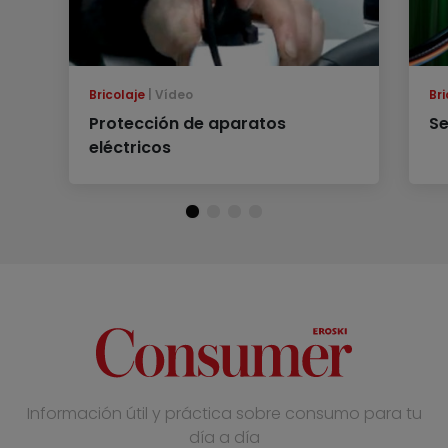
Bricolaje
Vídeo
Bri
Protección de aparatos
Se
eléctricos
Información útil y práctica sobre consumo para tu
día a día