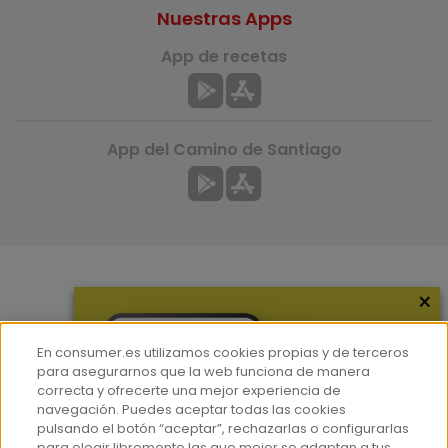
Nuestras Apps
App de recetas
App del Camino de Santiago
×
Más información
¿Quiénes somos?
En consumer.es utilizamos cookies propias y de terceros
Hemeroteca
para asegurarnos que la web funciona de manera
correcta y ofrecerte una mejor experiencia de
Contacto
navegación. Puedes aceptar todas las cookies
pulsando el botón “aceptar”, rechazarlas o configurarlas
Prensa
para elegir libremente las que mejor se adaptan a tus