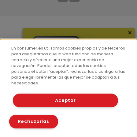
×
Más información
¿Quiénes somos?
En consumer.es utilizamos cookies propias y de terceros
Hemeroteca
para asegurarnos que la web funciona de manera
correcta y ofrecerte una mejor experiencia de
Contacto
navegación. Puedes aceptar todas las cookies
pulsando el botón “aceptar”, rechazarlas o configurarlas
Prensa
para elegir libremente las que mejor se adaptan a tus
Corpus Lingüístico Consumer
necesidades.
© Fundación EROSKI
Aceptar
Aviso legal
Políticas de privacidad
Políticas de cookies
Rechazarlas