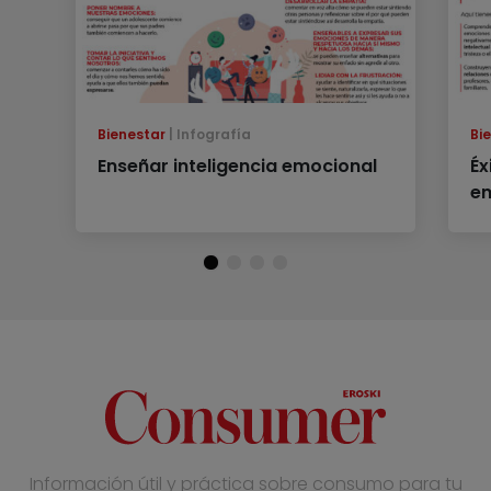
Bienestar
Infografía
Bi
Enseñar inteligencia emocional
Éx
e
Información útil y práctica sobre consumo para tu