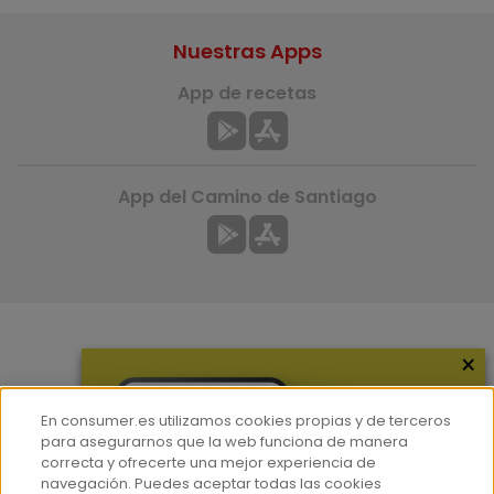
Nuestras Apps
App de recetas
App del Camino de Santiago
×
Más información
¿Quiénes somos?
En consumer.es utilizamos cookies propias y de terceros
Hemeroteca
para asegurarnos que la web funciona de manera
correcta y ofrecerte una mejor experiencia de
Contacto
navegación. Puedes aceptar todas las cookies