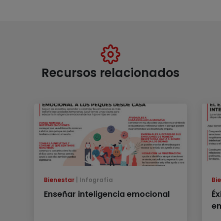
Recursos relacionados
Bienestar
Infografía
Bi
Enseñar inteligencia emocional
Éx
e