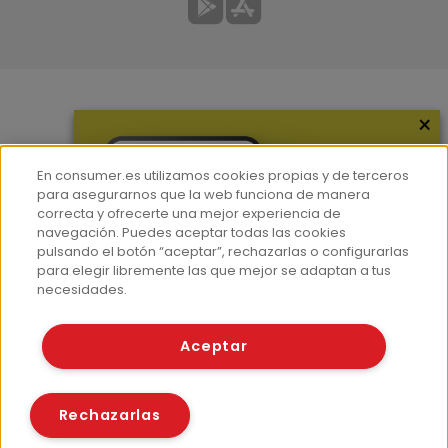
×
Más información
¿Quiénes somos?
En consumer.es utilizamos cookies propias y de terceros
Hemeroteca
para asegurarnos que la web funciona de manera
correcta y ofrecerte una mejor experiencia de
Contacto
navegación. Puedes aceptar todas las cookies
pulsando el botón “aceptar”, rechazarlas o configurarlas
Prensa
para elegir libremente las que mejor se adaptan a tus
Corpus Lingüístico Consumer
necesidades.
© Fundación EROSKI
Aceptar
Aviso legal
Políticas de privacidad
Políticas de cookies
Rechazarlas