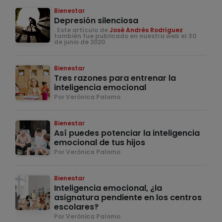
Bienestar
Depresión silenciosa
. Este artículo de
José Andrés Rodríguez
también fue publicado en nuestra web el 30
de junio de 2020
Bienestar
Tres razones para entrenar la
inteligencia emocional
Por Verónica Palomo
Bienestar
Así puedes potenciar la inteligencia
emocional de tus hijos
Por Verónica Palomo
Bienestar
Inteligencia emocional, ¿la
asignatura pendiente en los centros
escolares?
Por Verónica Palomo