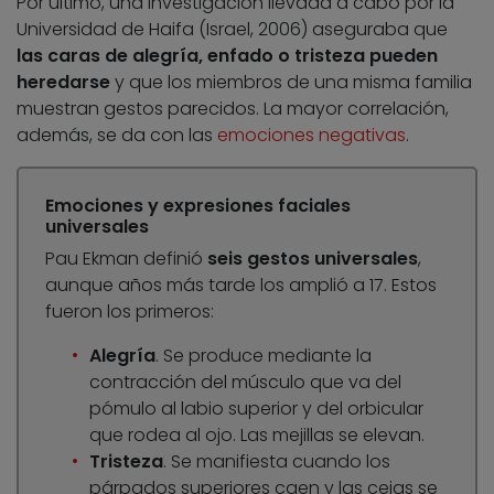
Por último, una investigación llevada a cabo por la
Universidad de Haifa (Israel, 2006) aseguraba que
las caras de alegría, enfado o tristeza pueden
heredarse
y que los miembros de una misma familia
muestran gestos parecidos. La mayor correlación,
además, se da con las
emociones negativas
.
Emociones y expresiones faciales
universales
Pau Ekman definió
seis gestos universales
,
aunque años más tarde los amplió a 17. Estos
fueron los primeros:
Alegría
. Se produce mediante la
contracción del músculo que va del
pómulo al labio superior y del orbicular
que rodea al ojo. Las mejillas se elevan.
Tristeza
. Se manifiesta cuando los
párpados superiores caen y las cejas se