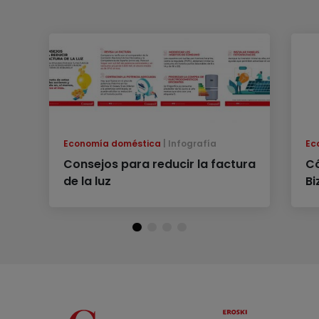
Economía doméstica
Infografía
Ec
Consejos para reducir la factura
Có
de la luz
B