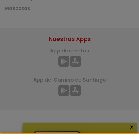
Mascotas
Nuestras Apps
App de recetas
App del Camino de Santiago
×
Más información
¿Quiénes somos?