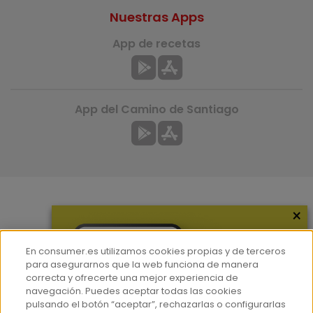
Nuestras Apps
App de recetas
App del Camino de Santiago
×
Más información
¿Quiénes somos?
En consumer.es utilizamos cookies propias y de terceros
Hemeroteca
para asegurarnos que la web funciona de manera
correcta y ofrecerte una mejor experiencia de
Contacto
navegación. Puedes aceptar todas las cookies
pulsando el botón “aceptar”, rechazarlas o configurarlas
Prensa