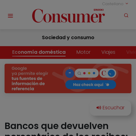
Castellano
Sociedad y consumo
Economía doméstica
Motor
Viajes
Viv
Bancos que devuelven