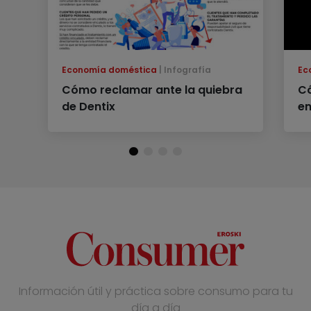
Economía doméstica
Infografía
Ec
Cómo reclamar ante la quiebra
C
de Dentix
en
Información útil y práctica sobre consumo para tu
día a día