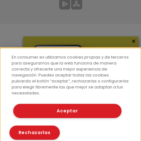
×
Más información
¿Quiénes somos?
En consumer.es utilizamos cookies propias y de terceros
Hemeroteca
para asegurarnos que la web funciona de manera
correcta y ofrecerte una mejor experiencia de
Contacto
navegación. Puedes aceptar todas las cookies
pulsando el botón “aceptar”, rechazarlas o configurarlas
Prensa
para elegir libremente las que mejor se adaptan a tus
Corpus Lingüístico Consumer
necesidades.
© Fundación EROSKI
Aceptar
Aviso legal
Políticas de privacidad
Políticas de cookies
Rechazarlas