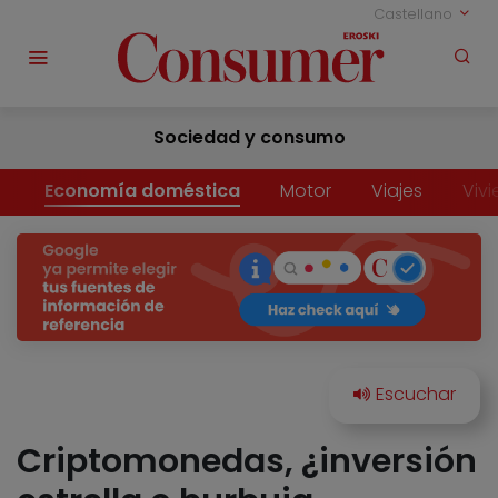
Castellano
Sociedad y consumo
Economía doméstica
Motor
Viajes
Viv
Criptomonedas, ¿inversión