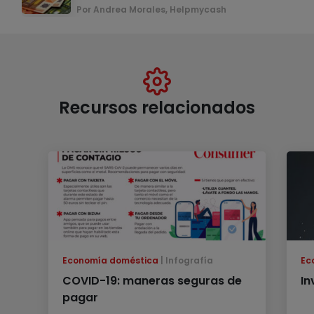
Por Andrea Morales, Helpmycash
Recursos relacionados
Economía doméstica
Infografía
Ec
COVID-19: maneras seguras de
In
pagar