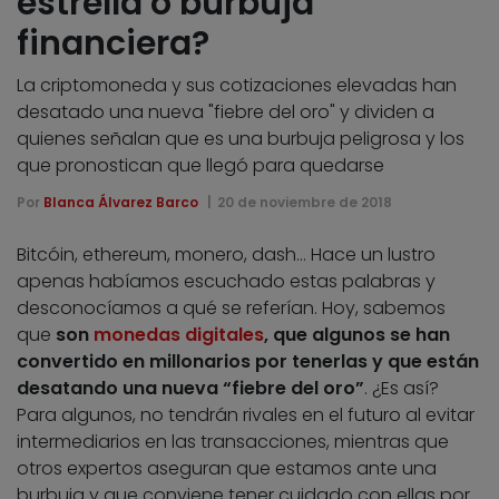
estrella o burbuja
financiera?
La criptomoneda y sus cotizaciones elevadas han
desatado una nueva "fiebre del oro" y dividen a
quienes señalan que es una burbuja peligrosa y los
que pronostican que llegó para quedarse
Por
Blanca Álvarez Barco
20 de noviembre de 2018
Bitcóin, ethereum, monero, dash… Hace un lustro
apenas habíamos escuchado estas palabras y
desconocíamos a qué se referían. Hoy, sabemos
que
son
monedas digitales
, que algunos se han
convertido en millonarios por tenerlas y que están
desatando una nueva “fiebre del oro”
. ¿Es así?
Para algunos, no tendrán rivales en el futuro al evitar
intermediarios en las transacciones, mientras que
otros expertos aseguran que estamos ante una
burbuja y que conviene tener cuidado con ellas por