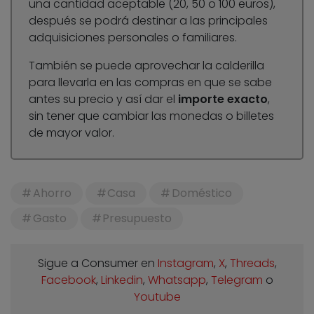
una cantidad aceptable (20, 50 o 100 euros),
después se podrá destinar a las principales
adquisiciones personales o familiares.
También se puede aprovechar la calderilla
para llevarla en las compras en que se sabe
antes su precio y así dar el
importe exacto
,
sin tener que cambiar las monedas o billetes
de mayor valor.
Ahorro
Casa
Doméstico
Gasto
Presupuesto
Sigue a Consumer en
Instagram
,
X
,
Threads
,
Facebook
,
Linkedin
,
Whatsapp
,
Telegram
o
Youtube