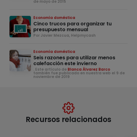
de mayo de 2015
Economía doméstica
Cinco trucos para organizar tu
presupuesto mensual
Por Javier Mezcua, Helpmycash
Economía doméstica
Seis razones para utilizar menos
calefacción este invierno
. Este artículo de
Blanca Álvarez Barco
también fue publicado en nuestra web el 9 de
noviembre de 2019
Recursos relacionados