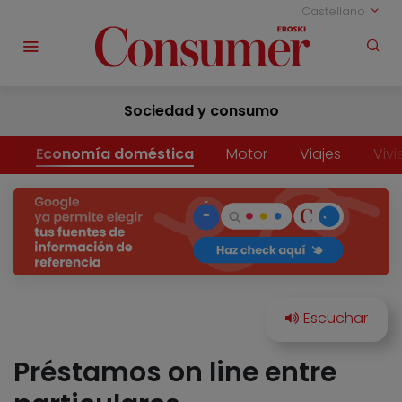
Castellano
Sociedad y consumo
Economía doméstica
Motor
Viajes
Viv
Préstamos on line entre