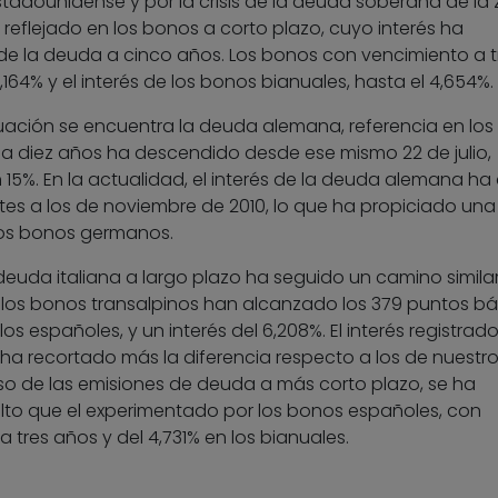
adounidense y por la crisis de la deuda soberana de la
 reflejado en los bonos a corto plazo, cuyo interés ha
de la deuda a cinco años. Los bonos con vencimiento a t
4% y el interés de los bonos bianuales, hasta el 4,654%.
tuación se encuentra la deuda alemana, referencia en los
 a diez años ha descendido desde ese mismo 22 de julio,
15%. En la actualidad, el interés de la deuda alemana ha
tes a los de noviembre de 2010, lo que ha propiciado una
 los bonos germanos.
deuda italiana a largo plazo ha seguido un camino similar
, los bonos transalpinos han alcanzado los 379 puntos bá
s españoles, y un interés del 6,208%. El interés registrad
ha recortado más la diferencia respecto a los de nuestro
 caso de las emisiones de deuda a más corto plazo, se ha
lto que el experimentado por los bonos españoles, con
a tres años y del 4,731% en los bianuales.