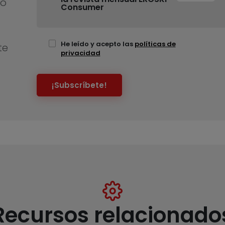
no
Consumer
He leído y acepto las
políticas de
te
privacidad
¡Subscríbete!
Recursos relacionado