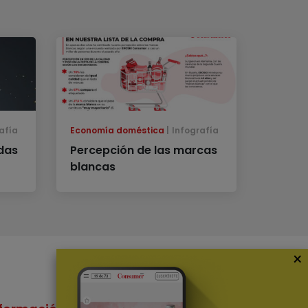
afía
Economía doméstica
Infografía
edas
Percepción de las marcas
blancas
×