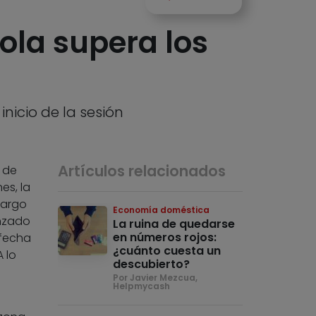
ola supera los
nicio de la sesión
Artículos relacionados
 de
es, la
largo
Economía doméstica
anzado
La ruina de quedarse
en números rojos:
 fecha
¿cuánto cuesta un
 lo
descubierto?
Por Javier Mezcua,
Helpmycash