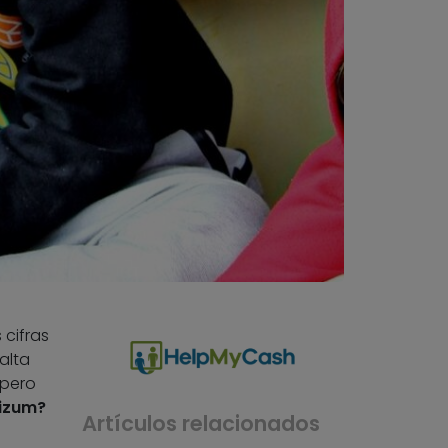
s cifras
alta
 pero
Bizum?
Artículos relacionados