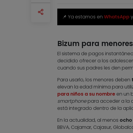
📌 Ya estamos en
WhatsApp
Bizum para menores
El sistema de pagos instantáneo
decidido ofrecer a los adolescent
cuando sus padres les den perm
Para usarlo, los menores deben
elevan la edad mínima para utili
para niños a su nombre
en un b
smartphone
para acceder a la a
está integrado dentro de la apl
En la actualidad, al menos
ocho
BBVA, Cajamar, Cajasur, Globalca