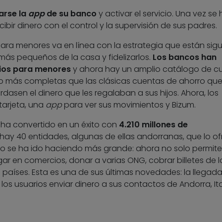
arse la
app
de su banco
y activar el servicio. Una vez se
ibir dinero con el control y la supervisión de sus padres.
ara menores va en línea con la estrategia que están sig
más pequeños de la casa y fidelizarlos.
Los bancos han
ios para
menores
y ahora hay un amplio catálogo de c
o más completas que las clásicas cuentas de ahorro que
dasen el dinero que les regalaban a sus hijos. Ahora, los
tarjeta, una
app
para ver sus movimientos y Bizum.
e ha convertido en un éxito con
4.210 millones de
 hay 40 entidades, algunas de ellas andorranas, que lo of
cio se ha ido haciendo más grande: ahora no solo permite
gar en comercios, donar a varias ONG, cobrar billetes de l
s países. Esta es una de sus últimas novedades: la llegad
 los usuarios enviar dinero a sus contactos de Andorra, Ita