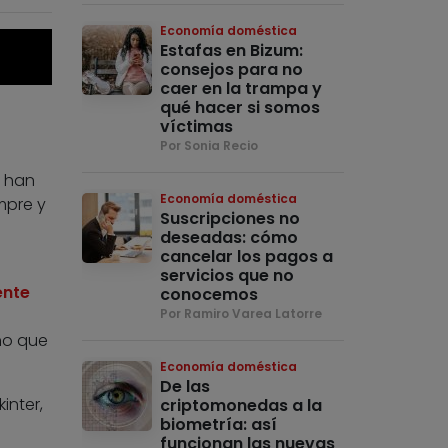
Economía doméstica
Estafas en Bizum:
consejos para no
caer en la trampa y
qué hacer si somos
víctimas
Por Sonia Recio
s han
Economía doméstica
mpre y
Suscripciones no
deseadas: cómo
cancelar los pagos a
servicios que no
ente
conocemos
Por Ramiro Varea Latorre
no que
Economía doméstica
De las
inter,
criptomonedas a la
biometría: así
funcionan las nuevas