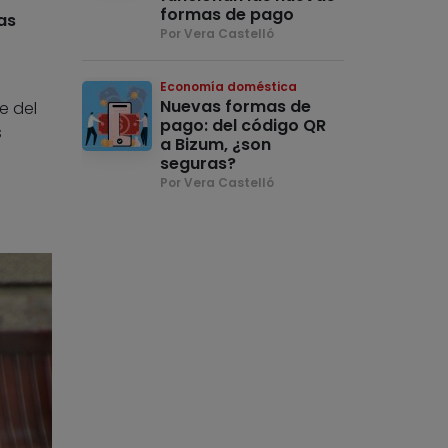
formas de pago
as
Por Vera Castelló
Economía doméstica
Nuevas formas de
e del
pago: del código QR
s
a Bizum, ¿son
seguras?
Por Vera Castelló