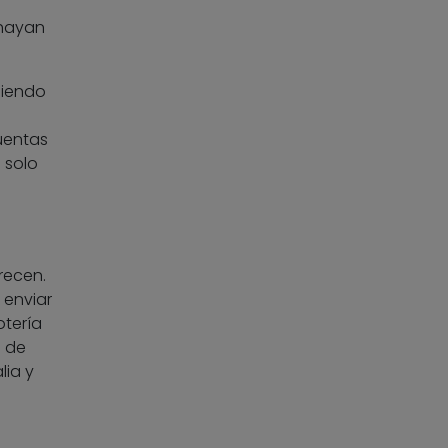
 hayan
uiendo
uentas
 solo
recen.
 enviar
otería
a de
lia y