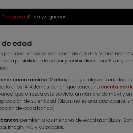
y
Telegram
. ¡Entra y síguenos!
 de edad
s por móvil ya no es solo cosa de adultos. Varios banco
es la posibilidad de enviar y recibir dinero por Bizum, sie
iso.
tener como mínimo 12 años
, aunque algunas entidades
zarlo a los 14. Además, tienen que tener una
cuenta corri
anco que ofrezca este servicio, un número de móvil y un
plicación de su entidad (Bizum no es una
app
aparte, si
icación de cada banco).
 bancos
permiten a los menores de edad usar Bizum: Bank
ja, Imagin, ING y Kutxabank.