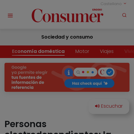
Castellano
Sociedad y consumo
Economía doméstica
Motor
Viajes
Viv
Personas