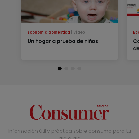
Economía doméstica
Vídeo
Ec
Un hogar a prueba de niños
Co
de
Información útil y práctica sobre consumo para tu
día a día