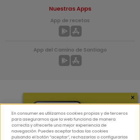
Nuestras Apps
App de recetas
App del Camino de Santiago
×
Más información
¿Quiénes somos?
En consumer.es utilizamos cookies propias y de terceros
Hemeroteca
para asegurarnos que la web funciona de manera
correcta y ofrecerte una mejor experiencia de
Contacto
navegación. Puedes aceptar todas las cookies
pulsando el botón “aceptar”, rechazarlas o configurarlas
Prensa