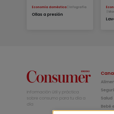
Economía doméstica
Infografía
Econ
Mo
Ollas a presión
Lav
Cana
Alime
Segur
Información útil y práctica
Salud
sobre consumo para tu día a
día
Bebé e