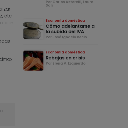
Por Carlos Astorelli, Laura
Sali
lizar
, etc.
Economía doméstica
io con
Cómo adelantarse a
la subida del IVA
Por José Ignacio Recio
cadas
Economía doméstica
Rebajas en crisis
cimax
Por Elena V. Izquierdo
o