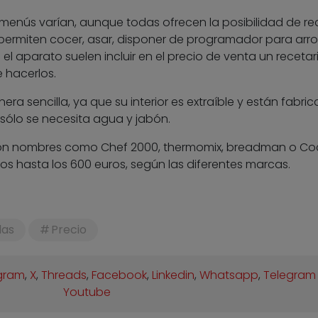
enús varían, aunque todas ofrecen la posibilidad de rea
, permiten cocer, asar, disponer de programador para arroz
l aparato suelen incluir en el precio de venta un recetar
 hacerlos.
era sencilla, ya que su interior es extraíble y están fabri
 sólo se necesita agua y jabón.
on nombres como Chef 2000, thermomix, breadman o Co
uros hasta los 600 euros, según las diferentes marcas.
las
Precio
gram
,
X
,
Threads
,
Facebook
,
Linkedin
,
Whatsapp
,
Telegram
Youtube