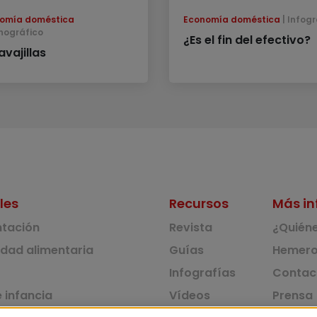
omía doméstica
Economía doméstica
Infogr
nográfico
¿Es el fin del efectivo?
avajillas
les
Recursos
Más in
ntación
Revista
¿Quién
idad alimentaria
Guías
Hemero
Infografías
Contac
 infancia
Vídeos
Prensa