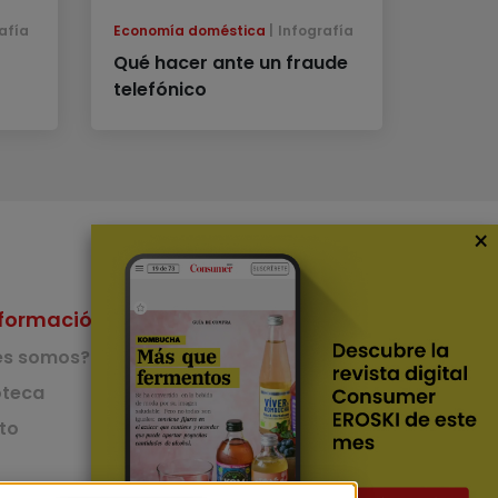
afía
Economía doméstica
Infografía
Qué hacer ante un fraude
telefónico
×
formación
Nuestras Apps
es somos?
App de recetas
teca
to
App del Camino de
Santiago