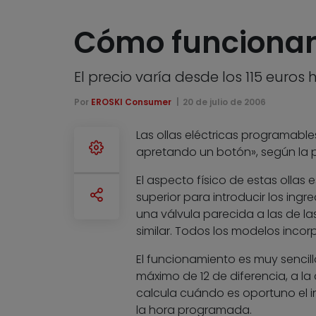
Cómo funcionan 
El precio varía desde los 115 euros
Por
EROSKI Consumer
20 de julio de 2006
Las ollas eléctricas programab
apretando un botón», según la p
El aspecto físico de estas ollas e
superior para introducir los ing
una válvula parecida a las de las
similar. Todos los modelos incor
El funcionamiento es muy sencill
máximo de 12 de diferencia, a la
calcula cuándo es oportuno el i
la hora programada.