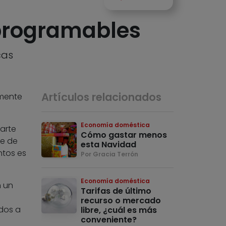
 programables
cas
Artículos relacionados
emente
Economía doméstica
parte
Cómo gastar menos
ne de
esta Navidad
ntos es
Por Gracia Terrón
Economía doméstica
n un
Tarifas de último
recurso o mercado
ados a
libre, ¿cuál es más
conveniente?