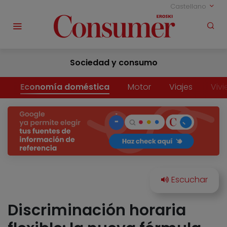
Castellano
Sociedad y consumo
Economía doméstica
Motor
Viajes
Viv
Discriminación horaria