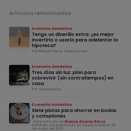
Artículos relacionados
Economía doméstica
Tengo un dinerillo extra: ¿es mejor
invertirlo o usarlo para adelantar la
hipoteca?
Por Miquel Riera, Helpmycash
Economía doméstica
Tres días sin luz: plan para
sobrevivir (sin contratiempos) en
casa
Por Sonia Recio
Economía doméstica
Siete pistas para ahorrar en bodas
y comuniones
. Este artículo de
Blanca Álvarez Barco
también fue publicado en nuestra web el 28
de mayo de 2015