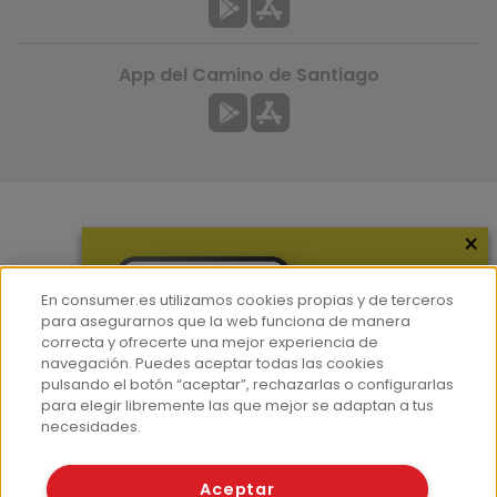
App del Camino de Santiago
×
Más información
¿Quiénes somos?
En consumer.es utilizamos cookies propias y de terceros
Hemeroteca
para asegurarnos que la web funciona de manera
correcta y ofrecerte una mejor experiencia de
Contacto
navegación. Puedes aceptar todas las cookies
pulsando el botón “aceptar”, rechazarlas o configurarlas
Prensa
para elegir libremente las que mejor se adaptan a tus
Corpus Lingüístico Consumer
necesidades.
© Fundación EROSKI
Aceptar