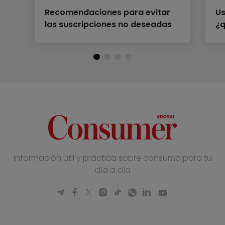
Recomendaciones para evitar
Us
las suscripciones no deseadas
¿
Información útil y práctica sobre consumo para tu
día a día