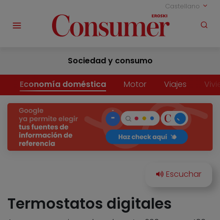
Castellano
Sociedad y consumo
Economía doméstica
Motor
Viajes
Viv
Termostatos digitales