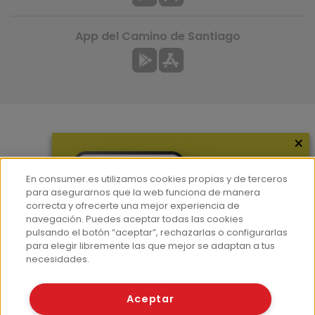
App del Camino de Santiago
×
Más información
¿Quiénes somos?
En consumer.es utilizamos cookies propias y de terceros
Hemeroteca
para asegurarnos que la web funciona de manera
correcta y ofrecerte una mejor experiencia de
Contacto
navegación. Puedes aceptar todas las cookies
pulsando el botón “aceptar”, rechazarlas o configurarlas
Prensa
para elegir libremente las que mejor se adaptan a tus
Corpus Lingüístico Consumer
necesidades.
© Fundación EROSKI
Aceptar
Aviso legal
Políticas de privacidad