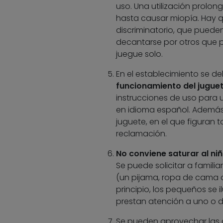
uso. Una utilización prolon
hasta causar miopía. Hay qu
discriminatorio, que pueden
decantarse por otros que p
juegue solo.
En el establecimiento se d
funcionamiento del jugue
instrucciones de uso para 
en idioma español. Además,
juguete, en el que figuran 
reclamación.
No conviene saturar al n
Se puede solicitar a famili
(un pijama, ropa de cama di
principio, los pequeños se
prestan atención a uno o d
Se pueden aprovechar las d