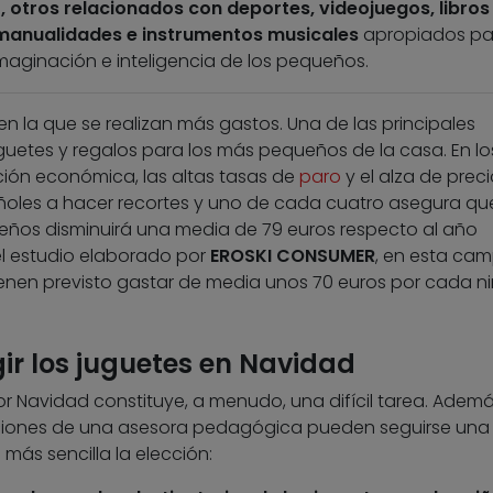
, otros relacionados con deportes, videojuegos, libros
manualidades e instrumentos musicales
apropiados pa
aginación e inteligencia de los pequeños.
n la que se realizan más gastos. Una de las principales
uguetes y regalos para los más pequeños de la casa. En lo
ación económica, las altas tasas de
paro
y el alza de prec
ñoles a hacer recortes y uno de cada cuatro asegura qu
eños disminuirá una media de 79 euros respecto al año
l estudio elaborado por
EROSKI CONSUMER
, en esta ca
tienen previsto gastar de media unos 70 euros por cada ni
gir los juguetes en Navidad
por Navidad constituye, a menudo, una difícil tarea. Adem
iones de una asesora pedagógica pueden seguirse una 
ás sencilla la elección: