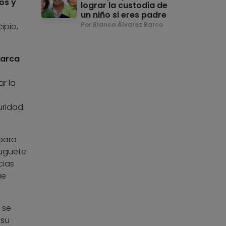
os y
lograr la custodia de
un niño si eres padre
Por Blanca Álvarez Barco
ipio,
marca
r la
l
ridad.
para
juguete
cias
ue
 se
 su