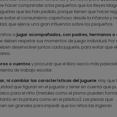
ebe hacer comprender a los pequeños que los Reyes Mag
juguetes que les han pedido, porque tienen que hacer reg
e evitar el consumismo caprichoso desde la infancia y n
cidad, que ejerce una gran influencia sobre los pequeños.
 niños a
jugar acompañados, con padres, hermanos o 
se deben respetar sus momentos de juego individual. Por 
 deben desenvolver juntos cada juguete, para evitar que e
area.
ibros o cuentos
y procurar que el libro sea lo más parecid
mienta de trabajo escolar.
r, ni cambiar las características del juguete
. Hay que f
uridad que figuran en el juguete y tener en cuenta que 
óxico para el niño (metales como el plomo pueden forma
tanto en la pintura como en el plástico). Las piezas que
n ser grandes para impedir que los niños las ingieran.