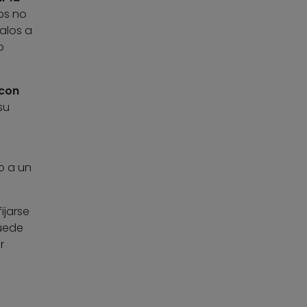
os no
alos a
o
con
su
l
o a un
ijarse
puede
r