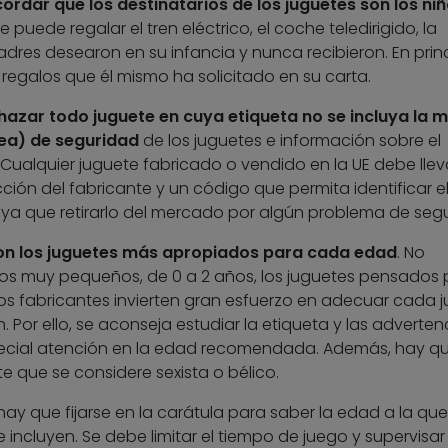
ordar que los destinatarios de los juguetes son los niñ
 se puede regalar el tren eléctrico, el coche teledirigido, la
adres desearon en su infancia y nunca recibieron. En princ
 regalos que él mismo ha solicitado en su carta.
hazar todo juguete en cuya etiqueta no se incluya la 
ea) de seguridad
de los juguetes e información sobre el
 Cualquier juguete fabricado o vendido en la UE debe lleva
ción del fabricante y un código que permita identificar e
ya que retirarlo del mercado por algún problema de segu
on los juguetes más apropiados para cada edad
. No
os muy pequeños, de 0 a 2 años, los juguetes pensados 
os fabricantes invierten gran esfuerzo en adecuar cada 
Por ello, se aconseja estudiar la etiqueta y las adverten
special atención en la edad recomendada. Además, hay q
e que se considere sexista o bélico.
 hay que fijarse en la carátula para saber la edad a la que
 incluyen. Se debe limitar el tiempo de juego y supervisar