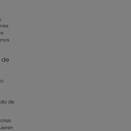
,
ones
te
menos
 de
ro
ollo de
 crisis
uieren