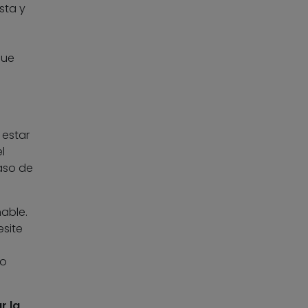
sta y
que
 estar
l
caso de
nable.
esite
l
lo
r la