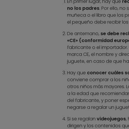
En primer lugar, hay que
rec
no los padres
. Por ello, no
muñeca o el libro que los p
el pequeño debe recibir los
De antemano,
se debe rec
«CE» (conformidad europ
fabricante o el importador.
marca CE, el nombre y direc
juguete, en caso de que ha
Hay que
conocer cuáles s
conviene comprar a los niñ
otros niños más mayores. L
a la edad que recomiendan. 
del fabricante, y poner e
negarse a regalar un juguet
Si se regalan
videojuegos
,
dirigen y los contenidos que