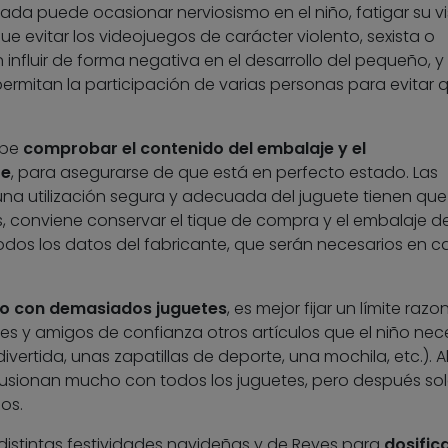
gada puede ocasionar nerviosismo en el niño, fatigar su vi
e evitar los videojuegos de carácter violento, sexista o
 influir de forma negativa en el desarrollo del pequeño, y
ermitan la participación de varias personas para evitar 
ebe
comprobar el contenido del embalaje y el
te
, para asegurarse de que está en perfecto estado. Las
una utilización segura y adecuada del juguete tienen que
 conviene conservar el tique de compra y el embalaje de
todos los datos del fabricante, que serán necesarios en 
iño con demasiados juguetes
, es mejor fijar un límite razo
ares y amigos de confianza otros artículos que el niño nec
vertida, unas zapatillas de deporte, una mochila, etc.). A
 ilusionan mucho con todos los juguetes, pero después so
os.
istintas festividades navideñas y de Reyes para
dosifica