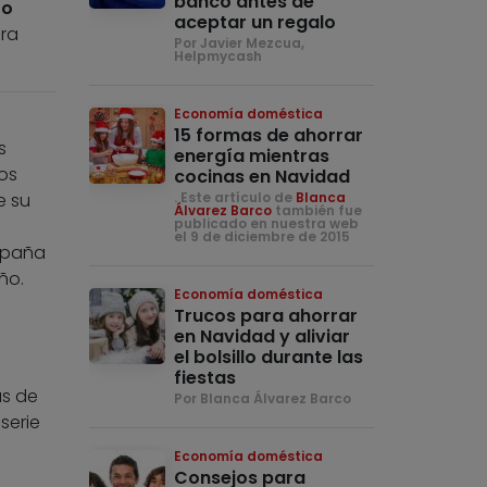
banco antes de
 o
aceptar un regalo
ra
Por Javier Mezcua,
Helpmycash
Economía doméstica
15 formas de ahorrar
s
energía mientras
ios
cocinas en Navidad
e su
. Este artículo de
Blanca
Álvarez Barco
también fue
publicado en nuestra web
el 9 de diciembre de 2015
mpaña
ño.
Economía doméstica
Trucos para ahorrar
en Navidad y aliviar
el bolsillo durante las
fiestas
ás de
Por Blanca Álvarez Barco
serie
Economía doméstica
Consejos para