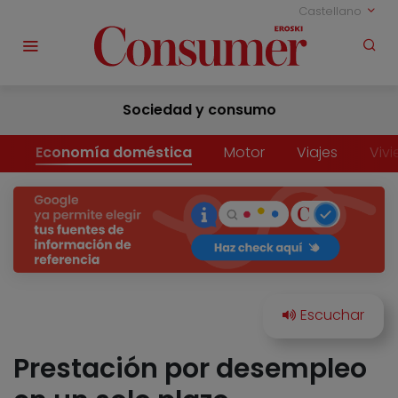
Castellano
Sociedad y consumo
Economía doméstica
Motor
Viajes
Viv
Prestación por desempleo