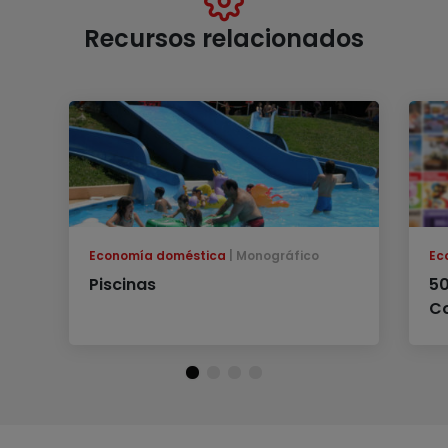
Recursos relacionados
Economía doméstica
Monográfico
Ec
Piscinas
50
C