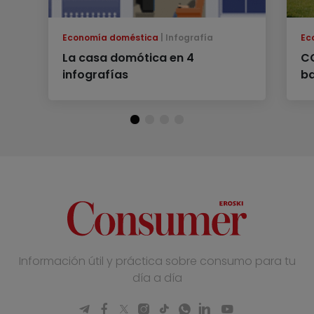
Economía doméstica
Infografía
Ec
La casa domótica en 4
CO
infografías
ba
Información útil y práctica sobre consumo para tu
día a día