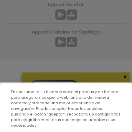
App de recetas
App del Camino de Santiago
×
Más información
¿Quiénes somos?
En consumer.es utilizamos cookies propias y de terceros
Hemeroteca
para asegurarnos que la web funciona de manera
correcta y ofrecerte una mejor experiencia de
Contacto
navegación. Puedes aceptar todas las cookies
pulsando el botón “aceptar”, rechazarlas o configurarlas
Prensa
para elegir libremente las que mejor se adaptan a tus
Corpus Lingüístico Consumer
necesidades.