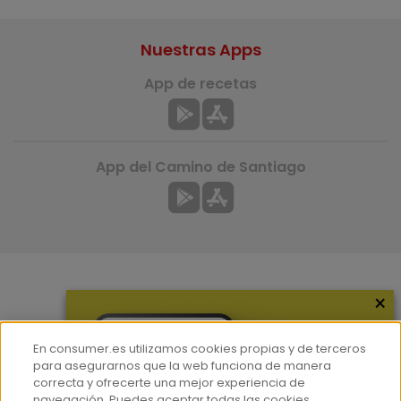
Nuestras Apps
App de recetas
App del Camino de Santiago
×
Más información
¿Quiénes somos?
En consumer.es utilizamos cookies propias y de terceros
Hemeroteca
para asegurarnos que la web funciona de manera
correcta y ofrecerte una mejor experiencia de
Contacto
navegación. Puedes aceptar todas las cookies