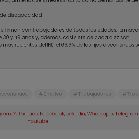
 llevar, al menos, seis meses inscrito como demandante de
e de discapacidad
 se firman con trabajadores de todas las edades, la mayo
re 30 y 49 años y, además, casi siete de cada diez son
 más recientes del INE, el 65,5% de los fijos discontinuos 
Discontinuos
Empleo
Trabajadores
Trab
gram
,
X
,
Threads
,
Facebook
,
Linkedin
,
Whatsapp
,
Telegram
Youtube