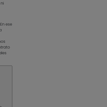
ni
 En ese
a
nos
ntrato
ales