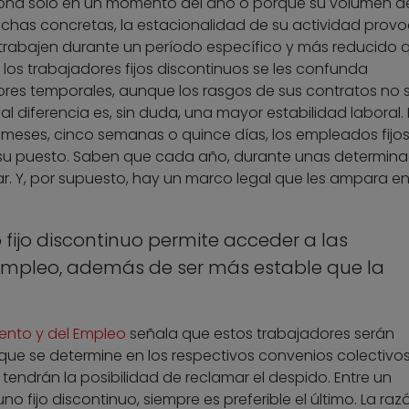
iona sólo en un momento del año o porque su volumen d
has concretas, la estacionalidad de su actividad prov
rabajen durante un período específico y más reducido q
 a los trabajadores fijos discontinuos se les confunda
res temporales, aunque los rasgos de sus contratos no 
al diferencia es, sin duda, una mayor estabilidad laboral.
 meses, cinco semanas o quince días, los empleados fijo
su puesto. Saben que cada año, durante unas determin
ar. Y, por supuesto, hay un marco legal que les ampara e
fijo discontinuo permite acceder a las
empleo, además de ser más estable que la
iento y del Empleo
señala que estos trabajadores serán
que se determine en los respectivos convenios colectivos
tendrán la posibilidad de reclamar el despido. Entre un
o fijo discontinuo, siempre es preferible el último. La raz