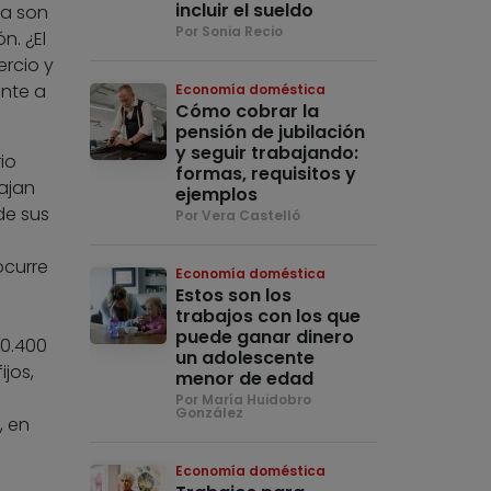
incluir el sueldo
ía son
Por Sonia Recio
. ¿El
rcio y
ante a
Economía doméstica
Cómo cobrar la
pensión de jubilación
y seguir trabajando:
io
formas, requisitos y
ajan
ejemplos
de sus
Por Vera Castelló
ocurre
Economía doméstica
Estos son los
trabajos con los que
puede ganar dinero
10.400
un adolescente
jos,
menor de edad
Por María Huidobro
González
, en
Economía doméstica