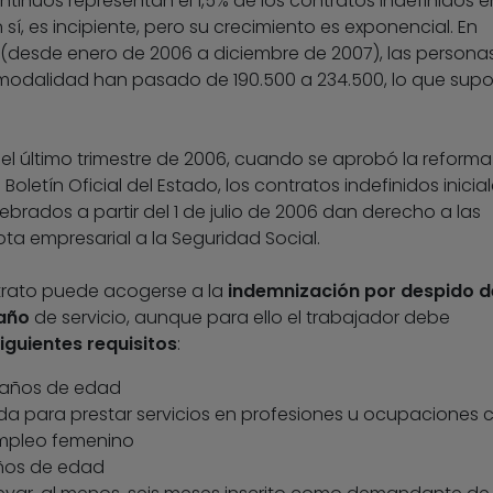
ontinuos representan el 1,5% de los contratos indefinidos e
 sí, es incipiente, pero su crecimiento es exponencial. En
(desde enero de 2006 a diciembre de 2007), las persona
modalidad han pasado de 190.500 a 234.500, lo que sup
 el último trimestre de 2006, cuando se aprobó la reforma
Boletín Oficial del Estado, los contratos indefinidos inicia
lebrados a partir del 1 de julio de 2006 dan derecho a las
ta empresarial a la Seguridad Social.
rato puede acogerse a la
indemnización por despido d
 año
de servicio, aunque para ello el trabajador debe
iguientes requisitos
:
0 años de edad
da para prestar servicios en profesiones u ocupaciones 
mpleo femenino
ños de edad