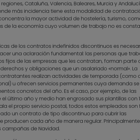
regiones, Cataluña, Valencia, Baleares, Murcia y Andaluc
e más incidencia tiene esta modalidad de contratación
oncentra la mayor actividad de hostelería, turismo, come
mas de la economía cuyo volumen de trabajo no es const
cas de los contratos indefinidos discontinuos es necesar
hacer una aclaración fundamental: las personas que trab
 fijos de las empresas que les contratan, forman parte 
s derechos y obligaciones que un asalariado «normal». La
 contratantes realizan actividades de temporada (como 
cional) u ofrecen servicios permanentes cuya demanda se
ntos concretos del año. Es el caso, por ejemplo, de las
 el último año y medio han engrosado sus plantillas con 
 el propio servicio postal, todos estos empleados son fi
ado un contrato de tipo discontinuo para cubrir las
se producen cada año de manera regular. Principalmente
as campañas de Navidad.