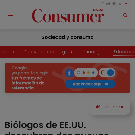
Castellano
Sociedad y consumo
vienda
Nuevas tecnologías
Bricolaje
Educaci
Biólogos de EE.UU.