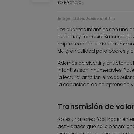
tolerancia.
Imagen:
Eden, Janine and Jim
Los cuentos infantiles son una n
realidad y fantasía. Su lenguaje
captar con facilidad la atenció
de gran utilidad para padres y 
Además de divertir y entretener,
infantiles son innumerables. Pote
la lectura, amplían el vocabular
la capacidad de comprensión y 
Transmisión de valo
No es una tarea fácil hacer ente
actividades que se le encomienda
acosados por un lobo, que consi