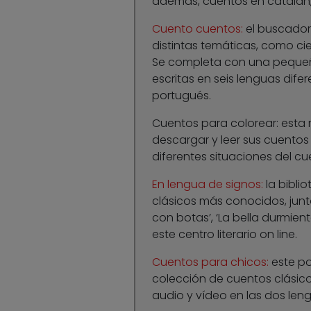
además, cuentos en catalán, i
Cuento cuentos:
el buscador
distintas temáticas, como cie
Se completa con una pequeña
escritas en seis lenguas difer
portugués.
Cuentos para colorear: esta 
descargar y leer sus cuentos f
diferentes situaciones del cu
En lengua de signos:
la bibli
clásicos más conocidos, junto
con botas’, ‘La bella durmien
este centro literario on line.
Cuentos para chicos:
este po
colección de cuentos clásic
audio y vídeo en las dos len