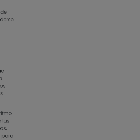
 de
nderse
ue
o
Los
os
ritmo
 las
as,
a para