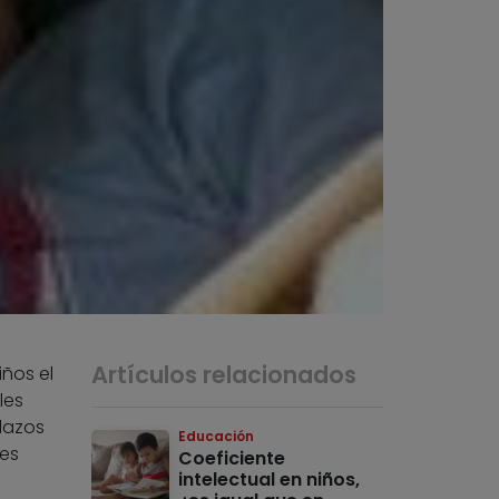
Artículos relacionados
iños el
les
lazos
Educación
les
Coeficiente
intelectual en niños,