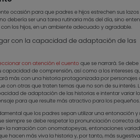
ente ocasión para que padres e hijos estrechen sus lazos
 no debería ser una tarea rutinaria más del día, sino ente
con los hijos, en un ambiente adecuado y agradable.
gar con la capacidad de adaptación de las
eccionar con atención el cuento
que se narrará. Se debe
su capacidad de comprensión, así como a los intereses q
ará más con una historia protagonizada por personajes 
que con otras que traten temas que no son de su interés. 
cidad de adaptación de las historias e intentar variar l
ensaje para que resulte más atractivo para los pequeños.
damental que los padres sepan utilizar una entonación y 
 siempre se debe respetar la pronunciación correcta de
ar» la narración con onomatopeyas, entonaciones variad
que hacen más viva la historia y, por tanto, más sugestiv