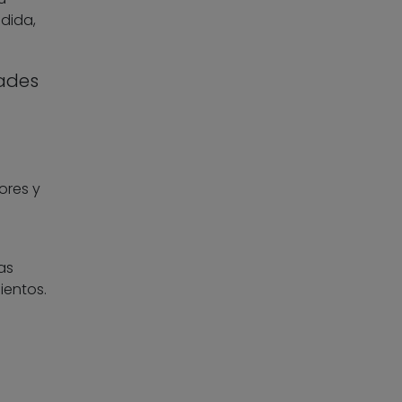
dida,
ades
ores y
s
as
ientos.