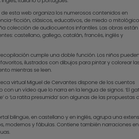
nglés, italiano o portugués.
 de esta web organiza los numerosos contenidos en
ncia-ficción, clásicos, educativos, de miedo o mitológico
 colección de audiocuentos infantiles. Las obras están
entes: castellano, gallego, catalán, francés, inglés y
recopilación cumple una doble función. Los niños puede
avoritos, ilustrados con dibujos para pintar y colorear la
ento mientras se leen.
oteca virtual Miguel de Cervantes dispone de los cuentos
 con un vídeo que lo narra en la lengua de signos. ‘El ga
te’ o ‘La ratita presumida’ son algunas de las propuestas 
rtal bilingüe, en castellano y en inglés, agrupa una exten
os, modernos y fábulas. Contiene también narraciones en
guas.