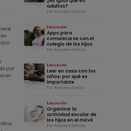
¿es igual que en
adultos?
Por Azucena García
Educación
eral,
Apps para
ten
comunicarse con el
ctico
colegio de los hijos
Por Azucena García
s
Educación
rés por
Leer en casa con los
joran
niños: por qué es
importante
Por Azucena García
Educación
Organizar la
actividad escolar de
los hijos en el móvil
rditos
Por Azucena García
u