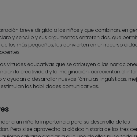
arración breve dirigida a los niños y que combinan, en gen
 claro y sencillo y sus argumentos entretenidos, que permi
n de los más pequeños, los convierten en un recurso didá
docentes.
 las virtudes educativas que se atribuyen a las narracione
ncian la creatividad y la imaginación, acrecientan el inte
io y ayudan a desarrollar nuevas fórmulas lingüísticas, me
estimulan las habilidades comunicativas.
res
nder a un niño la importancia para su desarrollo de las
n. Pero si se aprovecha la clásica historia de los tres ce
guieron salvarse gracias a que uno de ellos puso todo s