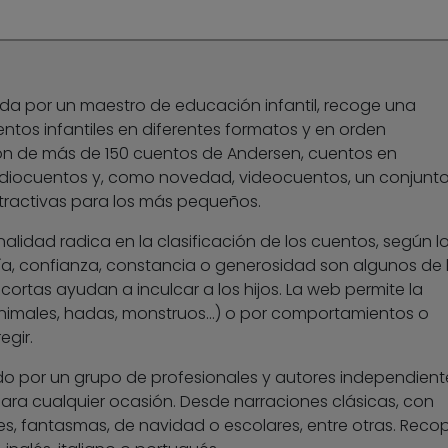
da por un maestro de educación infantil, recoge una
tos infantiles en diferentes formatos y en orden
ión de más de 150 cuentos de Andersen, cuentos en
diocuentos y, como novedad, videocuentos, un conjunt
tractivas para los más pequeños.
nalidad radica en la clasificación de los cuentos, según l
ría, confianza, constancia o generosidad son algunos de 
 cortas ayudan a inculcar a los hijos. La web permite la
nimales, hadas, monstruos…) o por comportamientos o
egir.
do por un grupo de profesionales y autores independient
ra cualquier ocasión. Desde narraciones clásicas, con
s, fantasmas, de navidad o escolares, entre otras. Recopi