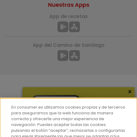
Nuestras Apps
App de recetas
App del Camino de Santiago
×
Más información
¿Quiénes somos?
En consumer.es utilizamos cookies propias y de terceros
Hemeroteca
para asegurarnos que la web funciona de manera
correcta y ofrecerte una mejor experiencia de
Contacto
navegación. Puedes aceptar todas las cookies
pulsando el botón “aceptar”, rechazarlas o configurarlas
Prensa
para elegir libremente las que mejor se adaptan a tus