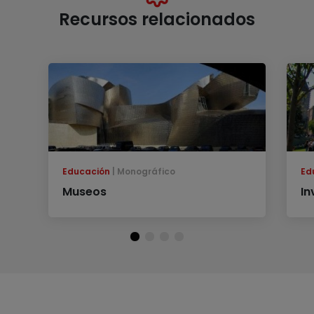
Recursos relacionados
Educación
Monográfico
Ed
Museos
In