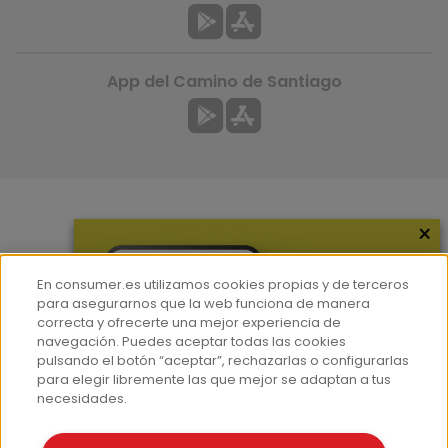
App del Camino de Santiago
×
Más información
¿Quiénes somos?
En consumer.es utilizamos cookies propias y de terceros
Hemeroteca
para asegurarnos que la web funciona de manera
correcta y ofrecerte una mejor experiencia de
Contacto
navegación. Puedes aceptar todas las cookies
pulsando el botón “aceptar”, rechazarlas o configurarlas
Prensa
para elegir libremente las que mejor se adaptan a tus
Corpus Lingüístico Consumer
necesidades.