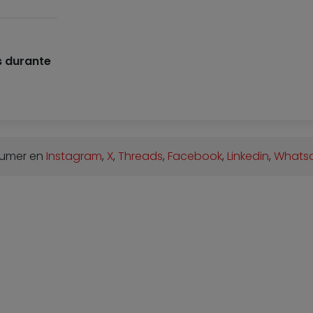
s durante
sumer en
Instagram
,
X
,
Threads
,
Facebook
,
Linkedin
,
Whats