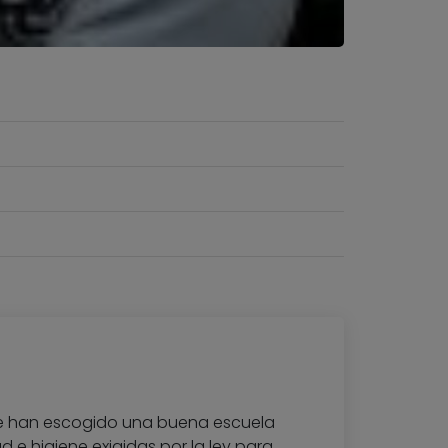
ue han escogido una buena escuela
 e higiene exigidas por la ley para