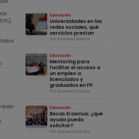
uía.
nos
Educación
(53%)
Universidades en las
redes sociales, qué
servicios prestan
Por Azucena García
tarios
Educación
Mentoring para
o
facilitar el acceso a
un empleo a
licenciados y
graduados en FP
Por Azucena García
también
Educación
Becas Erasmus: ¿qué
ayuda puedo
o
solicitar?
Por Azucena García