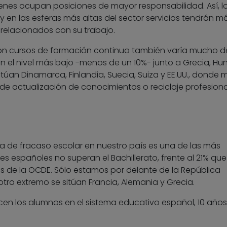
enes ocupan posiciones de mayor responsabilidad. Así, l
 en las esferas más altas del sector servicios tendrán m
 relacionados con su trabajo.
con cursos de formación continua también varía mucho d
en el nivel más bajo -menos de un 10%- junto a Grecia, Hun
itúan Dinamarca, Finlandia, Suecia, Suiza y EE.UU., donde
de actualización de conocimientos o reciclaje profesiona
sa de fracaso escolar en nuestro país es una de las más
es españoles no superan el Bachillerato, frente al 21% que 
es de la OCDE. Sólo estamos por delante de la República
 otro extremo se sitúan Francia, Alemania y Grecia.
n los alumnos en el sistema educativo español, 10 años