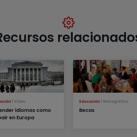
Recursos relacionado
ación
Vídeo
Educación
Monográfico
ender idiomas como
Becas
pair en Europa