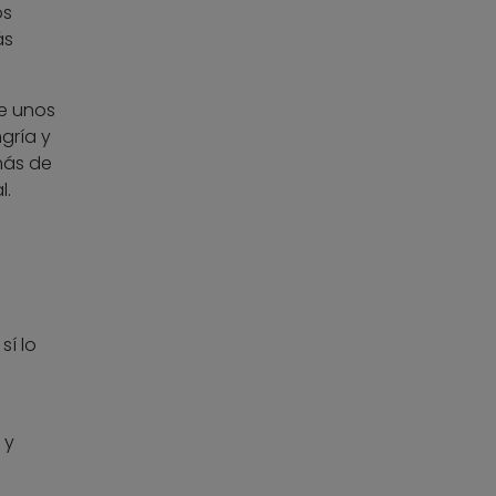
os
ás
e unos
gría y
 más de
l.
sí lo
 y