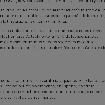
 la OCDE, salvo en Luxemburgo, México, Eslovaquia y Turq
estudios universitarios -aunque la tasa varía mucho de u
la tendencia actual, la OCDE estima que más de la mitad 
a la Universidad o a centros similares.
tan estudios tanto secundarios como superiores (universi
e los hombres. Actualmente, un 57% de los licenciados
ue éstas siguen ligadas a áreas relacionadas con las
as que las matemáticas o la informática continúan siend
personas con un nivel universitario y quienes no lo tienen 
s. Esto no ocurre, sin embargo, en España, donde la
des hace que muchas personas con estudios superiores n
 a su nivel de conocimientos.