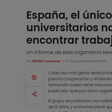
España, el único
universitarios 
encontrar traba
Un informe de este organismo rev
Por
EROSKI Consumer
14 de septiembre de 2005
Cada vez más gente dedica más 
para la Cooperación y el Desarr
formación suelen tener mayores i
publicado ayer por dicho organ
El grupo de población con eda
de 12 años, y el informe prevé q