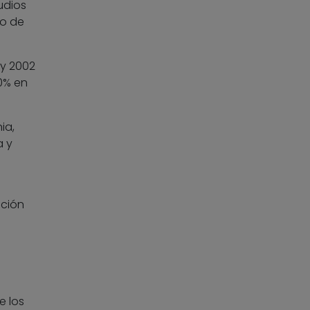
udios
to de
 y 2002
10% en
ia,
a y
ación
e los