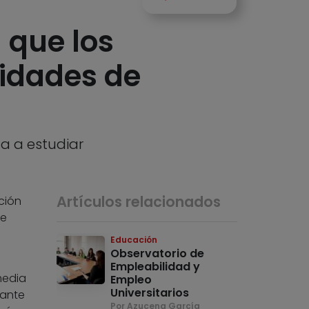
 que los
lidades de
a a estudiar
Artículos relacionados
ción
de
Educación
Observatorio de
Empleabilidad y
media
Empleo
Universitarios
rante
Por Azucena García