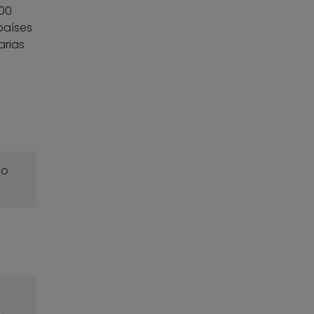
100
países
arias
o