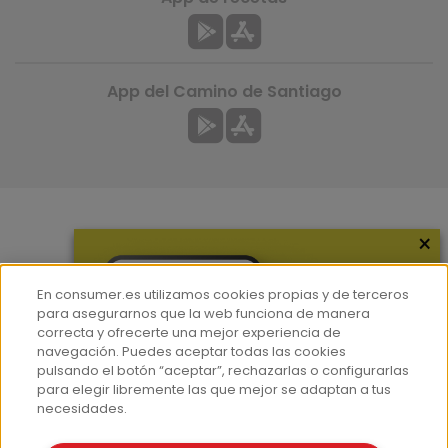
App del Camino de Santiago
×
Más información
¿Quiénes somos?
En consumer.es utilizamos cookies propias y de terceros
Hemeroteca
para asegurarnos que la web funciona de manera
correcta y ofrecerte una mejor experiencia de
Contacto
navegación. Puedes aceptar todas las cookies
pulsando el botón “aceptar”, rechazarlas o configurarlas
Prensa
para elegir libremente las que mejor se adaptan a tus
Corpus Lingüístico Consumer
necesidades.