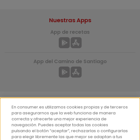
Nuestras Apps
App de recetas
App del Camino de Santiago
En consumer.es utilizamos cookies propias y de terceros
Más información
para asegurarnos que la web funciona de manera
correcta y ofrecerte una mejor experiencia de
¿Quiénes somos?
navegación. Puedes aceptar todas las cookies
Hemeroteca
pulsando el botón “aceptar”, rechazarlas o configurarlas
para elegir libremente las que mejor se adaptan a tus