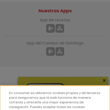
Nuestras Apps
App de recetas
App del Camino de Santiago
×
Más información
¿Quiénes somos?
En consumer.es utilizamos cookies propias y de terceros
Hemeroteca
para asegurarnos que la web funciona de manera
correcta y ofrecerte una mejor experiencia de
Contacto
navegación. Puedes aceptar todas las cookies