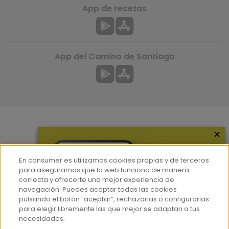
App de recetas
App del Camino de Santiago
×
Más información
¿Quiénes somos?
En consumer.es utilizamos cookies propias y de terceros
Hemeroteca
para asegurarnos que la web funciona de manera
correcta y ofrecerte una mejor experiencia de
Contacto
navegación. Puedes aceptar todas las cookies
pulsando el botón “aceptar”, rechazarlas o configurarlas
Prensa
para elegir libremente las que mejor se adaptan a tus
Corpus Lingüístico Consumer
necesidades.