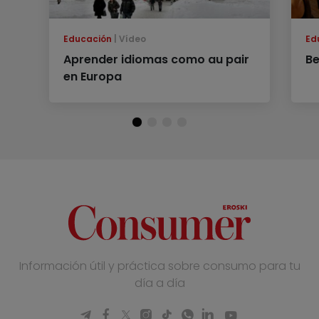
Educación
Vídeo
Ed
Aprender idiomas como au pair
B
en Europa
Información útil y práctica sobre consumo para tu
día a día