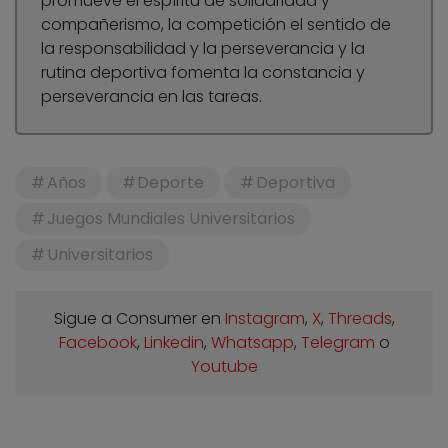
promueve el espíritu de solidaridad y
compañerismo, la competición el sentido de
la responsabilidad y la perseverancia y la
rutina deportiva fomenta la constancia y
perseverancia en las tareas.
Años
Deporte
Deportiva
Juegos Mundiales Universitarios
Universitarios
Sigue a Consumer en
Instagram
,
X
,
Threads
,
Facebook
,
Linkedin
,
Whatsapp
,
Telegram
o
Youtube