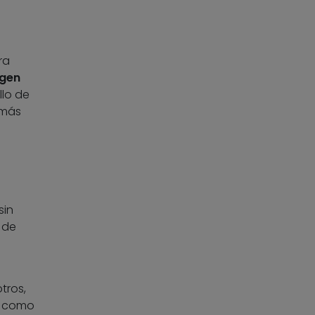
ra
igen
lo de
 más
sin
 de
tros,
, como