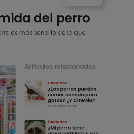
omida del perro
erro es más sencillo de lo que
Artículos relacionados
Cuidados
¿Los perros pueden
comer comida para
gatos? ¿Y al revés?
Por Sonia Recio
Cuidados
¿Mi perro tiene
obesidad? Estas son