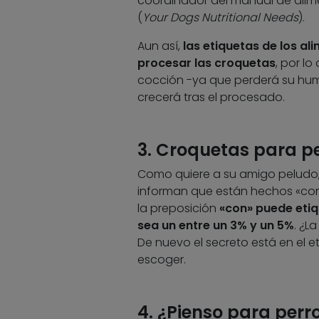
coordinador del manual de alimen
(
Your Dogs Nutritional Needs
).
Aun así,
las etiquetas de los al
procesar las croquetas
, por lo
cocción -ya que perderá su hume
crecerá tras el procesado.
3. Croquetas para p
Como quiere a su amigo peludo, 
informan que están hechos «con 
la preposición
«con» puede etiq
sea un entre un 3% y un 5%
. ¿L
De nuevo el secreto está en el e
escoger.
4. ¿Pienso para perr