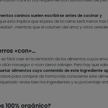
tación canina ‘Los requerimientos nutricionales del perr
imentos caninos suelen escribirse antes de cocinar y
 que esto implica que el peso de la carne será menor tras 
dad-, mientras que el volumen del arroz y otros cereale
erros «con»…
es fácil caer en la tentación de los alimentos cuyos env
atún noruego» o «con ciervo salvaje». Pero hay que sab
uetar alimentos cuyo contenido de este ingrediente 
a clave para comprar de forma más consciente este alim
tiquetado: revise bien los ingredientes y su porcentaje an
os 100% orgánico?