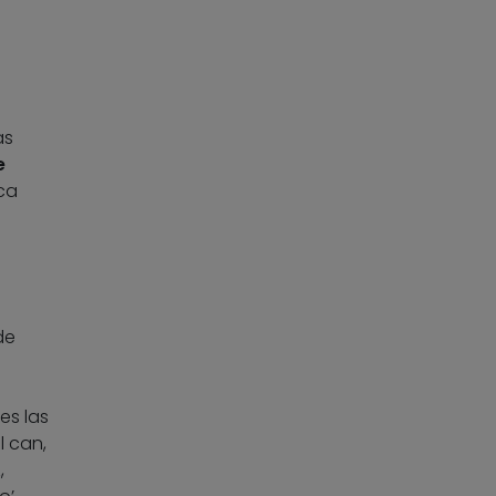
as
e
ca
de
es las
l can,
,