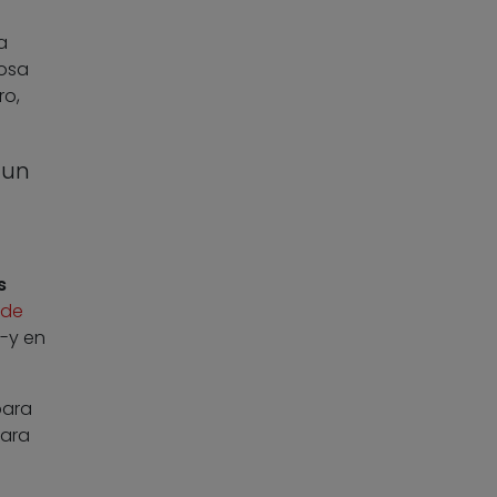
a
cosa
ro,
 un
s
 de
 -y en
para
para