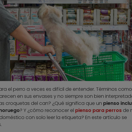
ara el perro a veces es difícil de entender. Términos com
recen en sus envases y no siempre son bien interpretad
las croquetas del can? ¿Qué significa que un
pienso incl
 noruego
? Y ¿cómo reconocer el
pienso para perros
de 
oméstico con solo leer la etiqueta? En este artículo se
.