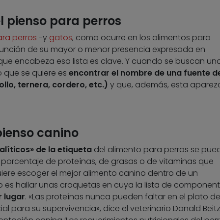
el pienso para perros
ara perros
-y
gatos
, como ocurre en los alimentos para
unción de su mayor o menor presencia expresada en
 que encabeza esa lista es clave. Y cuando se buscan un
o que se quiere es
encontrar el nombre de una fuente d
llo, ternera, cordero, etc.)
y que, además, esta aparez
 pienso canino
íticos» de la etiqueta
del alimento para perros se pue
l porcentaje de proteínas, de grasas o de vitaminas que
uiere escoger el mejor alimento canino dentro de un
 es hallar unas croquetas en cuya la lista de component
 lugar
. «Las proteínas nunca pueden faltar en el plato de
l para su supervivencia», dice el veterinario Donald Beitz