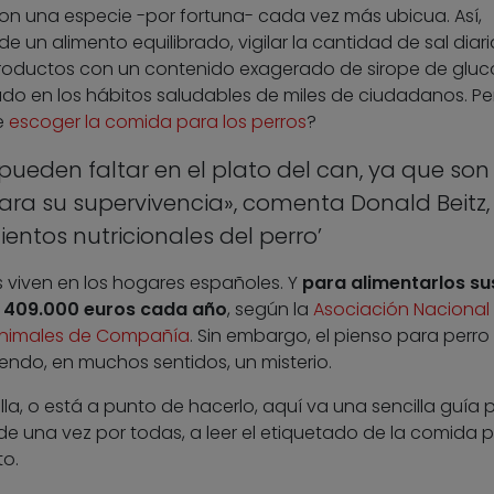
n una especie -por fortuna- cada vez más ubicua. Así,
 un alimento equilibrado, vigilar la cantidad de sal diari
roductos con un contenido exagerado de sirope de glu
do en los hábitos saludables de miles de ciudadanos. Pe
e
escoger la comida para los perros
?
pueden faltar en el plato del can, ya que son
para su supervivencia», comenta Donald Beitz,
ientos nutricionales del perro’
 viven en los hogares españoles. Y
para alimentarlos su
e 409.000 euros cada año
, según la
Asociación Nacional
 Animales de Compañía
. Sin embargo, el pienso para perro
iendo, en muchos sentidos, un misterio.
alla, o está a punto de hacerlo, aquí va una sencilla guía 
 de una vez por todas, a leer el etiquetado de la comida 
to.