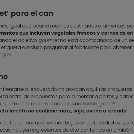
t’ para el can
es, igual que ocurren con los destinados a alimentos pa
imentos que incluyen vegetales frescos y carnes de or
uando el adjetivo
gourmet
no está acompañado de un sel
la etiqueta e incluso preguntar al fabricante para obtener
igen.
no
frentarse al etiquetado no acaban aquí. Las croquetas 
za entre las propuestas para alimentar a perros y gatos
 quiere decir que las croquetas no tienen grano?
 el
alimento no contiene maíz, soja, avena o cebada
.
no no tienen por qué ser más bajos en carbohidratos que o
etas incluyen ingredientes de alto contenido en almidón