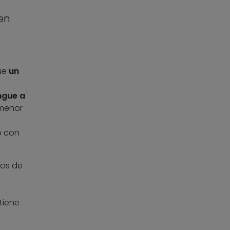
en
que
un
ngue a
 menor
o con
tos de
tiene