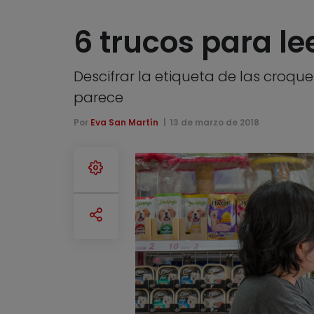
6 trucos para le
Descifrar la etiqueta de las croque
parece
Por
Eva San Martín
13 de marzo de 2018