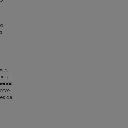
o’
la
s
ases
er que
apenas
ento?
tes de