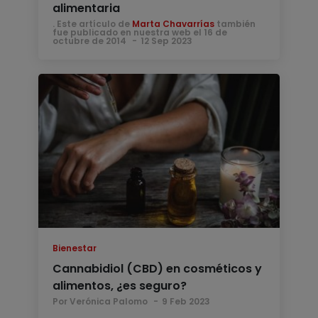
alimentaria
. Este artículo de
Marta Chavarrías
también
fue publicado en nuestra web el 16 de
octubre de 2014
12 Sep 2023
Bienestar
Cannabidiol (CBD) en cosméticos y
alimentos, ¿es seguro?
Por Verónica Palomo
9 Feb 2023