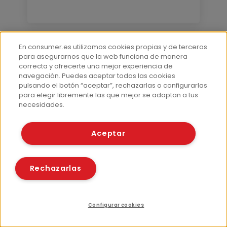
En consumer.es utilizamos cookies propias y de terceros
para asegurarnos que la web funciona de manera
correcta y ofrecerte una mejor experiencia de
navegación. Puedes aceptar todas las cookies
pulsando el botón “aceptar”, rechazarlas o configurarlas
para elegir libremente las que mejor se adaptan a tus
necesidades.
Aceptar
Embarazo
Rechazarlas
¿Cómo comer durante el posparto?
Pautas para no perderse
Por Marta Vázquez-Reina
29 Oct 2014
Configurar cookies